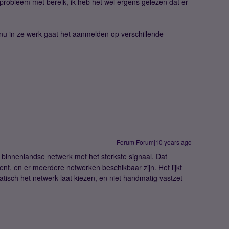
n probleem met bereik, ik heb het wel ergens gelezen dat er
k nu in ze werk gaat het aanmelden op verschillende
Forum|Forum|10 years ago
t binnenlandse netwerk met het sterkste signaal. Dat
bent, en er meerdere netwerken beschikbaar zijn. Het lijkt
matisch het netwerk laat kiezen, en niet handmatig vastzet