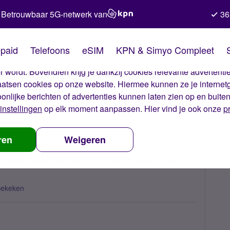
Betrouwbaar 5G-netwerk van
36
kies van Simyo
paid
Telefoons
eSIM
KPN & Simyo Compleet
okies op onze website. Met deze cookies zorgen wij ervoor dat j
 wordt. Bovendien krijg je dankzij cookies relevante advertentie
laatsen cookies op onze website. Hiermee kunnen ze je internet
oonlijke berichten of advertenties kunnen laten zien op en buite
instellingen
op elk moment aanpassen. Hier vind je ook onze
p
uwtjes
Nieuwtje vanuit de UK: een prepaid sim waarmee je in het bi
ren
Weigeren
id sim waarmee je in het binnenland kunt
Bekeken