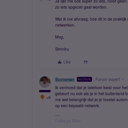
Ja lijkt me ook super zo iets, nooit gee
zo iets opgezet gaat worden.
Wat ik me afvraag, hoe dit in de praktij
netwerken.
Mvg,
Simnlru
Like
Scotsman
Forum expert
AUTEUR
Ik vermoed dat je telefoon kiest voor he
gebeurt nu ook als je in het buitenland 
+9
me wel belangrijk dat je je toestel auto
op een bepaald netwerk.
Fàilte gu Alba!