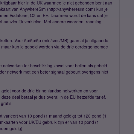
erkrijgbaar hier in de UK waarmee je niet gebonden bent aan
mkaart van AnywhereSim (http://anywheresim.com) kun je
eten Vodafone, O2 en EE. Daarmee wordt de kans dat je
t aanzienlijk verkleind. Met andere woorden, roaming
kketten. Voor 5p/5p/5p (min/sms/MB) gaan al je uitgaande
, maar kun je gebeld worden via de drie eerdergenoemde
 netwerken ter beschikking zowel voor bellen als gebeld
er netwerk met een beter signaal gebeurt overigens niet
dat geldt voor de drie binnenlandse netwerken en voor
deze deal betaal je dus overal in de EU hetzelfde tarief.
gratis.
 varieert van 10 pond (1 maand geldig) tot 120 pond (1
Simkaarten voor UK/EU gebruik zijn er van 10 pond (1
den geldig).