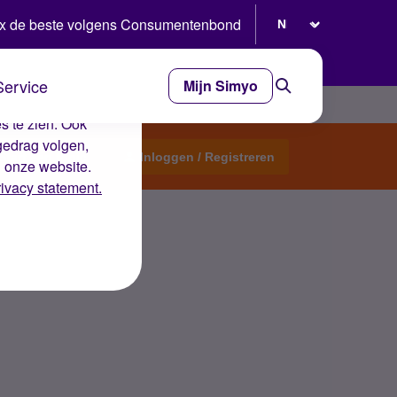
Selecteer taal
x de beste volgens Consumentenbond
Service
Mijn Simyo
e ervaring op de
s te zien. Ook
gedrag volgen,
Start een topic
Inloggen / Registreren
n onze website.
rivacy statement.
nnenland kunt "roamen".