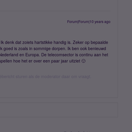
Forum|Forum|10 years ago
 Ik denk dat zoiets hartstikke handig is. Zeker op bepaalde
k goed is zoals in sommige dorpen. Ik ben ook benieuwd
 Nederland en Europa. De telecomsector is continu aan het
pellen hoe het er over een paar jaar uitziet 🙂
vébericht sturen als de moderator daar om vraagt.