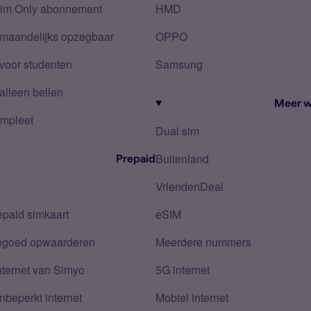
Sim Only abonnement
HMD
 maandelijks opzegbaar
OPPO
voor studenten
Samsung
alleen bellen
Meer w
mpleet
Dual sim
Buitenland
Prepaid
VriendenDeal
epaid simkaart
eSIM
tegoed opwaarderen
Meerdere nummers
nternet van Simyo
5G internet
nbeperkt internet
Mobiel internet