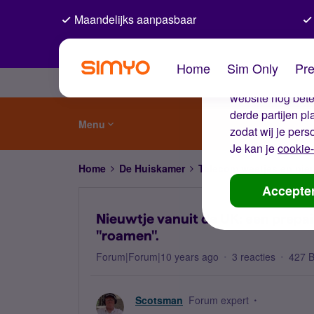
Maandelijks aanpasbaar
De coo
Home
Sim Only
Pre
Wij gebruiken co
website nog beter
derde partijen p
Menu
zodat wij je pers
Je kan je
cookie-
Home
De Huiskamer
Telecom weetjes en nie
Accepte
Nieuwtje vanuit de UK: een prepa
"roamen".
Forum|Forum|10 years ago
3 reacties
427 
Scotsman
Forum expert