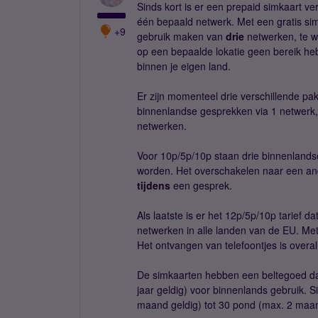
Sinds kort is er een prepaid simkaart v
één bepaald netwerk. Met een gratis si
+9
gebruik maken van
drie
netwerken, te w
op een bepaalde lokatie geen bereik heb
binnen je eigen land.
Er zijn momenteel drie verschillende pa
binnenlandse gesprekken via 1 netwerk
netwerken.
Voor 10p/5p/10p staan drie binnenlandse
worden. Het overschakelen naar een and
tijdens
een gesprek.
Als laatste is er het 12p/5p/10p tarief 
netwerken in alle landen van de EU. Met 
Het ontvangen van telefoontjes is overal 
De simkaarten hebben een beltegoed dat
jaar geldig) voor binnenlands gebruik. 
maand geldig) tot 30 pond (max. 2 maan