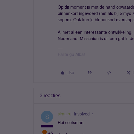
Op dit moment is met de hand opwaarde
binnenkort ingevoerd (net als bij Simyo
kopen). Ook kun je binnenkort overstapp
Al met al een interessante ontwikkeling. 
Nederland. Misschien is dit een gat in 
Fàilte gu Alba!
Like
3 reacties
simnlru
Involved
S
Hoi scotsman,
+5