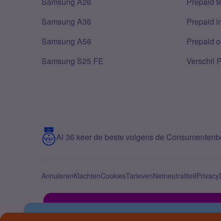
Samsung A26
Prepaid 
Samsung A36
Prepaid i
Samsung A56
Prepaid o
Samsung S25 FE
Verschil 
Al 36 keer de beste volgens de Consumenten
Annuleren
Klachten
Cookies
Tarieven
Netneutraliteit
Privacy