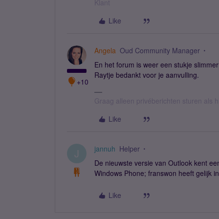
Klant
Like
Angela
Oud Community Manager
En het forum is weer een stukje slimmer
Raytje bedankt voor je aanvulling.
+10
Graag alleen privéberichten sturen als 
Like
jannuh
Helper
J
De nieuwste versie van Outlook kent ee
Windows Phone; franswon heeft gelijk in
Like