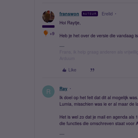
franswon
Erelid
AUTEUR
Hoi Raytje,
+9
Heb je het over de versie die vandaag i
Frans, ik help graag anderen als vrijwillig
Arduum
Like
Ray
R
Ik doel op het feit dat dit al mogelijk wa
Lumia, misschien was ie er al maar de la
Het is wel zo dat je mail en agenda als
die functies die omschreven staat voor 