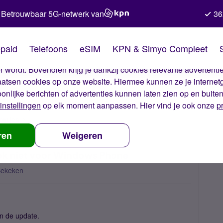
Betrouwbaar 5G-netwerk van
36
kies van Simyo
paid
Telefoons
eSIM
KPN & Simyo Compleet
okies op onze website. Met deze cookies zorgen wij ervoor dat j
 wordt. Bovendien krijg je dankzij cookies relevante advertentie
laatsen cookies op onze website. Hiermee kunnen ze je internet
oonlijke berichten of advertenties kunnen laten zien op en buite
instellingen
op elk moment aanpassen. Hier vind je ook onze
p
uwtjes
Nieuwe mobiele versie van Outlook niet voor Windows Phone
ren
Weigeren
ok niet voor Windows Phone
Bekeken
en de update.