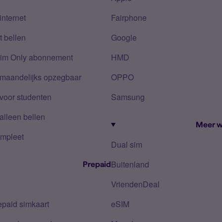
internet
Fairphone
 bellen
Google
Sim Only abonnement
HMD
 maandelijks opzegbaar
OPPO
voor studenten
Samsung
alleen bellen
Meer w
mpleet
Dual sim
Buitenland
Prepaid
VriendenDeal
epaid simkaart
eSIM