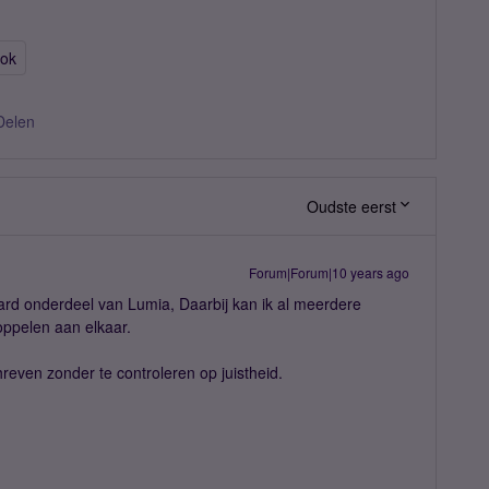
ook
Delen
Oudste eerst
Forum|Forum|10 years ago
ard onderdeel van Lumia, Daarbij kan ik al meerdere
ppelen aan elkaar.
schreven zonder te controleren op juistheid.