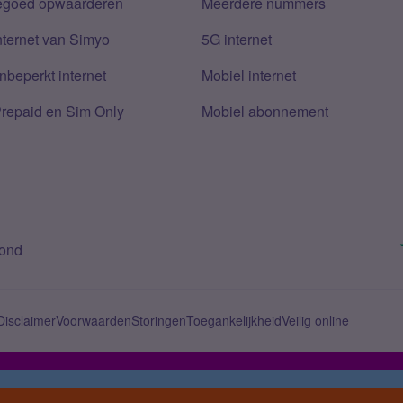
tegoed opwaarderen
Meerdere nummers
nternet van Simyo
5G internet
nbeperkt internet
Mobiel internet
Prepaid en Sim Only
Mobiel abonnement
bond
Disclaimer
Voorwaarden
Storingen
Toegankelijkheid
Veilig online