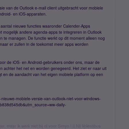
ie van de Outlook e-mail client uitgebracht voor mobiele
ndroid- en iOS-apparaten.
 aantal nieuwe functies waaronder Calender-Apps
et mogelijk andere agenda-apps te integreren in Outlook
en te managen. De functie werkt op dit moment alleen nog
maar er zullen in de toekomst meer apps worden
g voor de iOS- en Android-gebruikers onder ons, maar de
 achter het net en worden genegeerd. Het ziet er naar uit
gt en de aandacht van het eigen mobiele platform op een
4-nieuwe-mobiele-versie-van-outlook-niet-voor-windows-
b838d545db&utm_source=ww-daily-
er, maar ik werk niet bij of voor Simyo ! || Nil Volentibus