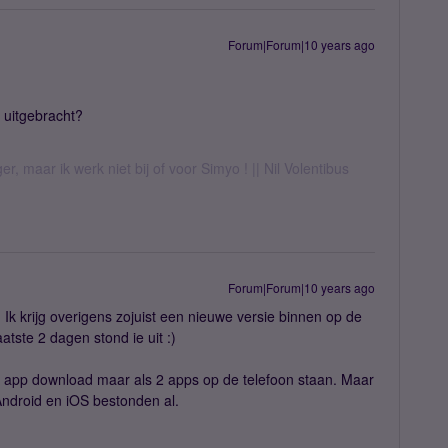
Forum|Forum|10 years ago
s uitgebracht?
er, maar ik werk niet bij of voor Simyo ! || Nil Volentibus
Forum|Forum|10 years ago
s. Ik krijg overigens zojuist een nieuwe versie binnen op de
atste 2 dagen stond ie uit :)
 1 app download maar als 2 apps op de telefoon staan. Maar
Android en iOS bestonden al.