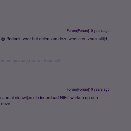
Forum|Forum|10 years ago
 😉 Bedankt voor het delen van deze weetje en zoals altijd,
hier om gevraagd wordt. Bedankt!
Forum|Forum|10 years ago
n aantal nieuwtjes die inderdaad NIET werken op een
 deze.