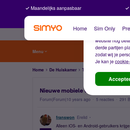
Maandelijks aanpasbaar
De coo
Home
Sim Only
Pre
Wij gebruiken co
website nog beter
derde partijen p
Menu
zodat wij je pers
Je kan je
cookie-
Home
De Huiskamer
Telecom weetjes en nie
Accepte
Nieuwe mobiele versie van Outlo
Forum|Forum|10 years ago
5 reacties
291 
franswon
Erelid
Alleen iOS- en Android-gebruikers krijg