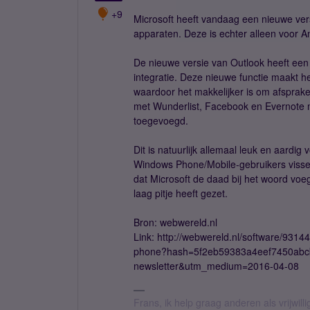
+9
Microsoft heeft vandaag een nieuwe vers
apparaten. Deze is echter alleen voor A
De nieuwe versie van Outlook heeft een
integratie. Deze nieuwe functie maakt h
waardoor het makkelijker is om afsprak
met Wunderlist, Facebook en Evernote 
toegevoegd.
Dit is natuurlijk allemaal leuk en aardi
Windows Phone/Mobile-gebruikers vissen
dat Microsoft de daad bij het woord voe
laag pitje heeft gezet.
Bron: webwereld.nl
Link: http://webwereld.nl/software/9314
phone?hash=5f2eb59383a4eef7450abc
newsletter&utm_medium=2016-04-08
Frans, ik help graag anderen als vrijwillig