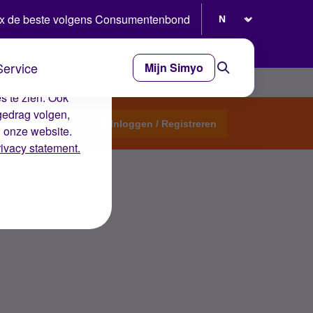
Selecteer taal
x de beste volgens Consumentenbond
Service
Mijn Simyo
e ervaring op de
s te zien. Ook
gedrag volgen,
Start een topic
Inloggen / Registreren
n onze website.
rivacy statement.