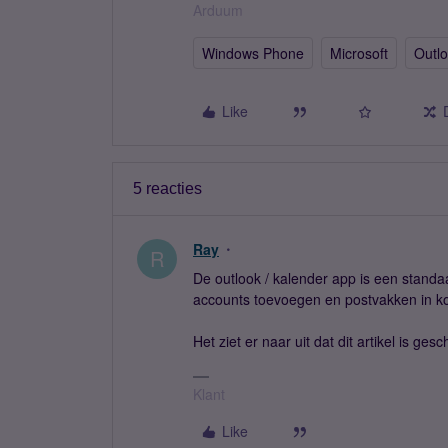
Arduum
Windows Phone
Microsoft
Outl
Like
5 reacties
Ray
R
De outlook / kalender app is een standa
accounts toevoegen en postvakken in ko
Het ziet er naar uit dat dit artikel is ge
Klant
Like