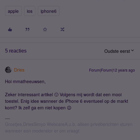
apple
ios
iphone6
Oudste eerst
5 reacties
Dries
Forum|Forum|12 years ago
Hoi mmatheeuwsen,
Zeker interessant artikel 🙂 Volgens mij wordt dat een mooi
toestel. Enig idee wanneer de iPhone 6 eventueel op de markt
komt? Ik zelf ga em niet kopen 😉
Groetjes,DriesSimyo WebcareA.u.b. alleen privéberichten sturen
wanneer een moderator er om vraagt