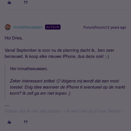
mmatheeuwsen
Forum|Forum|12 years ago
AUTEUR
Hoi Dries,
Vanaf September is voor nu de planning dacht ik.. ben zeer
benieuwd. Ik koop elke nieuwe iPhone, dus deze ook! ;-)
Hoi mmatheeuwsen,
Zeker interessant artikel 🙂 Volgens mij wordt dat een mooi
toestel. Enig idee wanneer de iPhone 6 eventueel op de markt
komt? Ik zelf ga em niet kopen ;)
Helpen doe ik met alle plezier! ~ Ik werk niet bij of voor Simyo! ~