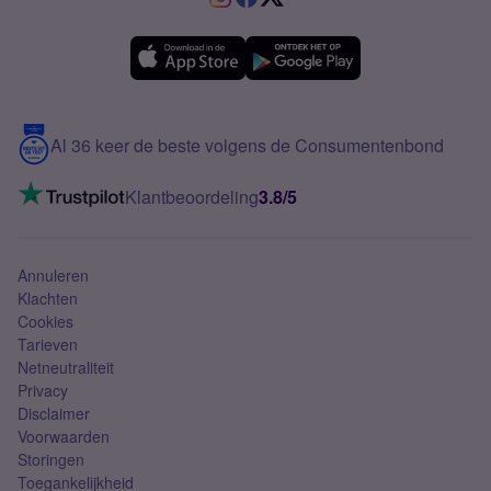
Verschil Prepaid en Sim Only
Samsung A36
Forum
OPPO
Simyo Compleet
eSIM
Samsung A56
Over Simyo
Samsung
Meerdere nummers
Samsung S25 FE
Blog
5G internet
Contact
Al 36 keer de beste volgens de Consumentenbond
Mobiel internet
VoLTE 4G bellen
Klantbeoordeling
3.8/5
Mobiel abonnement
Simkaart
Annuleren
Klachten
Cookies
Tarieven
Netneutraliteit
Privacy
Disclaimer
Voorwaarden
Storingen
Toegankelijkheid