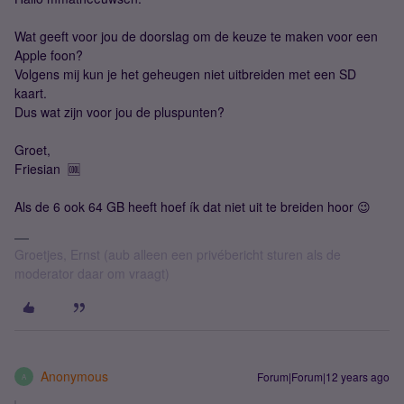
Wat geeft voor jou de doorslag om de keuze te maken voor een
Apple foon?
Volgens mij kun je het geheugen niet uitbreiden met een SD
kaart.
Dus wat zijn voor jou de pluspunten?
Groet,
Friesian 🆒
Als de 6 ook 64 GB heeft hoef ík dat niet uit te breiden hoor 😉
Groetjes, Ernst (aub alleen een privébericht sturen als de
moderator daar om vraagt)
Anonymous
Forum|Forum|12 years ago
A