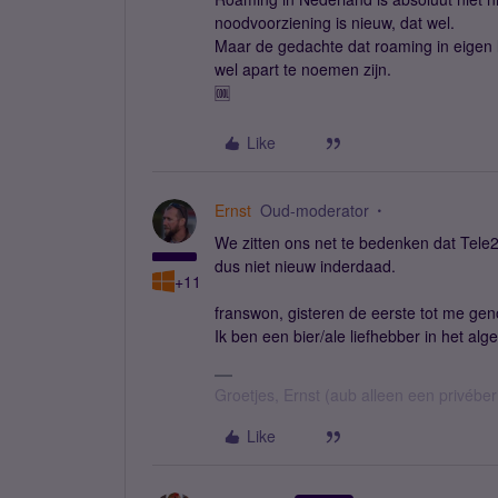
noodvoorziening is nieuw, dat wel.
Maar de gedachte dat roaming in eigen l
wel apart te noemen zijn.
🆒
Like
Ernst
Oud-moderator
We zitten ons net te bedenken dat Tele2
dus niet nieuw inderdaad.
+11
franswon, gisteren de eerste tot me gen
Ik ben een bier/ale liefhebber in het a
Groetjes, Ernst (aub alleen een privébe
Like