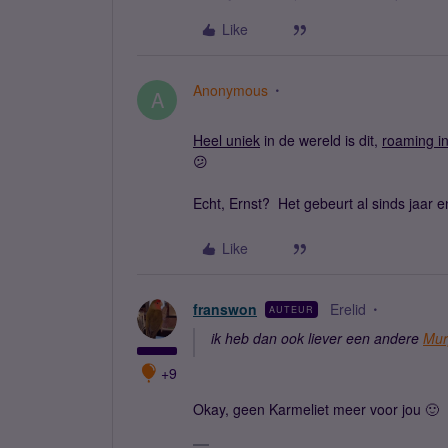
Like
Anonymous
A
Heel uniek
in de wereld is dit,
roaming in
😕
Echt, Ernst? Het gebeurt al sinds jaar e
Like
franswon
Erelid
AUTEUR
ik heb dan ook liever een andere
Mur
+9
Okay, geen Karmeliet meer voor jou 🙂