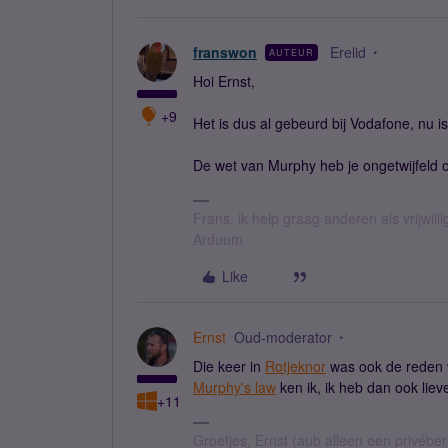
franswon
Erelid
AUTEUR
Hoi Ernst,
+9
Het is dus al gebeurd bij Vodafone, nu i
De wet van Murphy heb je ongetwijfeld 
Frans, ik help graag anderen als vrijwillig
Arduum
Like
Ernst
Oud-moderator
Die keer in
Rotjeknor
was ook de reden v
Murphy's law
ken ik, ik heb dan ook lie
+11
Groetjes, Ernst (aub alleen een privébe