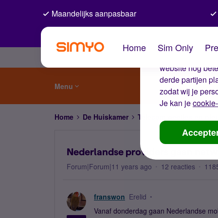
Maandelijks aanpasbaar
De coo
Home
Sim Only
Pre
Wij gebruiken co
website nog beter
derde partijen p
Menu
zodat wij je pers
Je kan je
cookie-
Home
De Huiskamer
Telecom weetjes en nie
Accepte
Nederlandse providers gaan netwe
Forum|Forum|11 years ago
12 reacties
118
franswon
Erelid
Vanaf donderdag gaan Nederlandse mobie