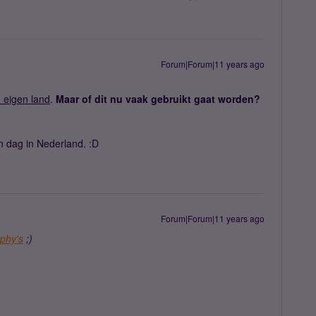
Forum|Forum|11 years ago
 eigen land
.
Maar of dit nu vaak gebruikt gaat worden?
n dag in Nederland. :D
Forum|Forum|11 years ago
phy's
;)