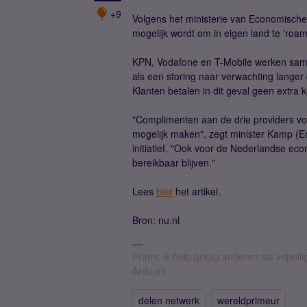
+9
Volgens het ministerie van Economische 
mogelijk wordt om in eigen land te 'roam
KPN, Vodafone en T-Mobile werken same
als een storing naar verwachting langer
Klanten betalen in dit geval geen extra
"Complimenten aan de drie providers voo
mogelijk maken", zegt minister Kamp (E
initiatief. "Ook voor de Nederlandse ec
bereikbaar blijven."
Lees
hier
het artikel.
Bron: nu.nl
Frans, ik help graag anderen als vrijwillig
Arduum
delen netwerk
wereldprimeur