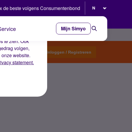
Selecteer taal
x de beste volgens Consumentenbond
Service
Mijn Simyo
e ervaring op de
s te zien. Ook
gedrag volgen,
Start een topic
Inloggen / Registreren
n onze website.
rivacy statement.