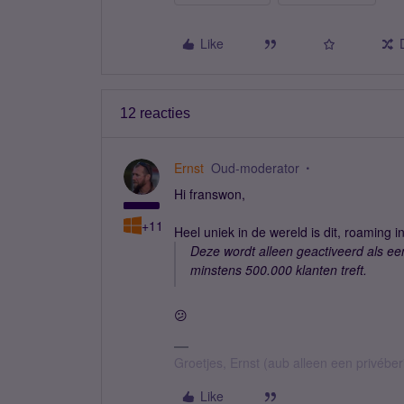
Like
12 reacties
Ernst
Oud-moderator
Hi franswon,
+11
Heel uniek in de wereld is dit, roaming 
Deze wordt alleen geactiveerd als ee
minstens 500.000 klanten treft.
😕
Groetjes, Ernst (aub alleen een privébe
Like