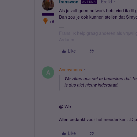
franswon
Erelid
AUTEUR
Als je zelf geen netwerk hebt vind ik dit
Dan zou je ook kunnen stellen dat Simyo
+9
Frans, ik help graag anderen als vrijwillig
Arduum
Like
Anonymous
A
We zitten ons net te bedenken dat Te
is dus niet nieuw inderdaad.
@ We
Allen bedankt voor het meedenken. :D:p
Like