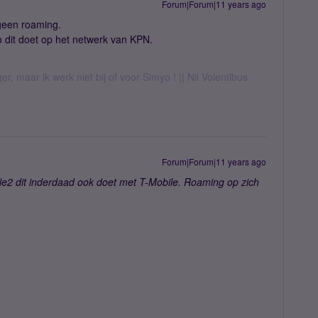
Forum|Forum|11 years ago
 geen roaming.
 dit doet op het netwerk van KPN.
er, maar ik werk niet bij of voor Simyo ! || Nil Volentibus
Forum|Forum|11 years ago
le2 dit inderdaad ook doet met T-Mobile. Roaming op zich