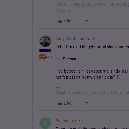
Frans, ik help graag anderen als vrijwillig
Arduum
Like
Tiury
Oud-moderator
Echt, Ernst? Het gebeurt al sinds jaar e
+10
Hoi Friesian,
Hoe bedoel je "Het gebeurt al sinds jaar
het feit dat dit nieuw en uniek is? 😉
Alsjeblieft alleen privéberichten sturen
Like
Anonymous
A
Roaming in Nederland is absoluut niet 