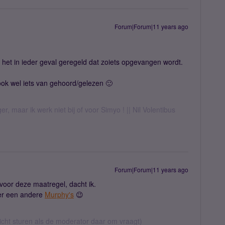
Forum|Forum|11 years ago
s het in ieder geval geregeld dat zoiets opgevangen wordt.
ook wel iets van gehoord/gelezen 🙂
er, maar ik werk niet bij of voor Simyo ! || Nil Volentibus
Forum|Forum|11 years ago
oor deze maatregel, dacht ik.
ver een andere
Murphy's
😉
richt sturen als de moderator daar om vraagt)