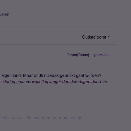
Delen
Oudste eerst
Forum|Forum|11 years ago
in eigen land. Maar of dit nu vaak gebruikt gaat worden?
n storing naar verwachting langer dan drie dagen duurt en
richt sturen als de moderator daar om vraagt)