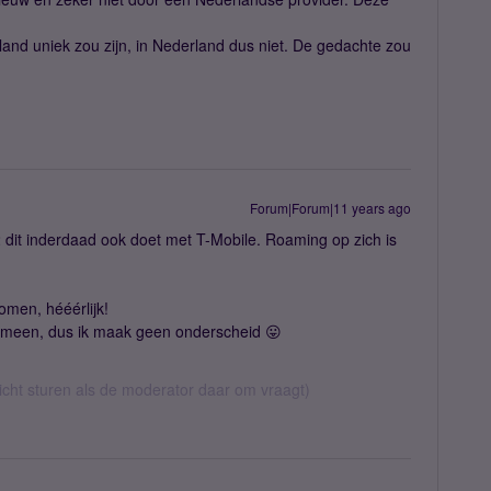
and uniek zou zijn, in Nederland dus niet. De gedachte zou
Forum|Forum|11 years ago
 dit inderdaad ook doet met T-Mobile. Roaming op zich is
omen, hééérlijk!
lgemeen, dus ik maak geen onderscheid 😛
richt sturen als de moderator daar om vraagt)