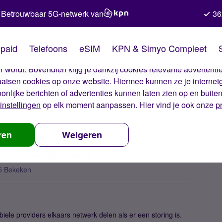
Betrouwbaar 5G-netwerk van
36
kies van Simyo
paid
Telefoons
eSIM
KPN & Simyo Compleet
okies op onze website. Met deze cookies zorgen wij ervoor dat j
 wordt. Bovendien krijg je dankzij cookies relevante advertentie
laatsen cookies op onze website. Hiermee kunnen ze je internet
oonlijke berichten of advertenties kunnen laten zien op en buite
instellingen
op elk moment aanpassen. Hier vind je ook onze
p
uwtjes
Nederlandse providers gaan netwerk delen bij storing
ren
Weigeren
rk delen bij storing
5 Bekeken
le providers elkaars netwerk delen als er een storing is.