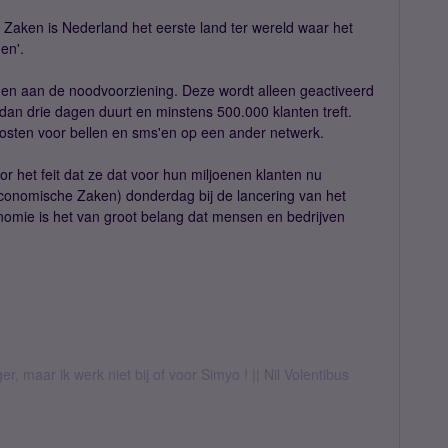
Zaken is Nederland het eerste land ter wereld waar het
en'.
n aan de noodvoorziening. Deze wordt alleen geactiveerd
 dan drie dagen duurt en minstens 500.000 klanten treft.
 kosten voor bellen en sms'en op een ander netwerk.
r het feit dat ze dat voor hun miljoenen klanten nu
conomische Zaken) donderdag bij de lancering van het
onomie is het van groot belang dat mensen en bedrijven
er, maar ik werk niet bij of voor Simyo ! || Nil Volentibus