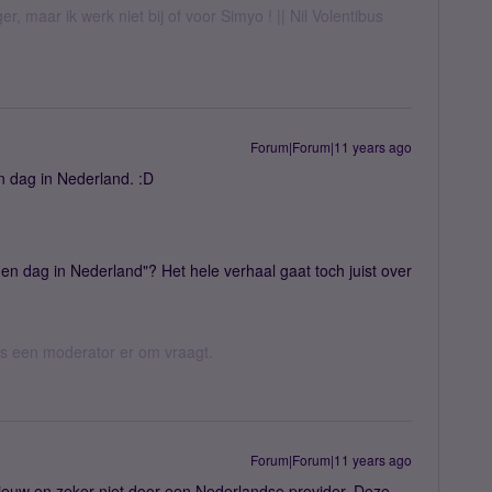
er, maar ik werk niet bij of voor Simyo ! || Nil Volentibus
Forum|Forum|11 years ago
n dag in Nederland. :D
 en dag in Nederland"? Het hele verhaal gaat toch juist over
 als een moderator er om vraagt.
Forum|Forum|11 years ago
nieuw en zeker niet door een Nederlandse provider. Deze