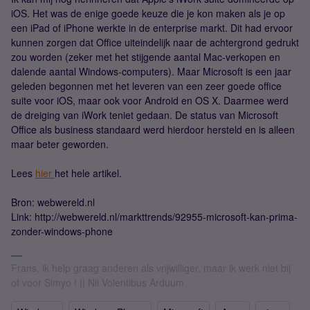
iOS. Het was de enige goede keuze die je kon maken als je op
een iPad of iPhone werkte in de enterprise markt. Dit had ervoor
kunnen zorgen dat Office uiteindelijk naar de achtergrond gedrukt
zou worden (zeker met het stijgende aantal Mac-verkopen en
dalende aantal Windows-computers). Maar Microsoft is een jaar
geleden begonnen met het leveren van een zeer goede office
suite voor iOS, maar ook voor Android en OS X. Daarmee werd
de dreiging van iWork teniet gedaan. De status van Microsoft
Office als business standaard werd hierdoor hersteld en is alleen
maar beter geworden.
Lees
hier
het hele artikel.
Bron: webwereld.nl
Link: http://webwereld.nl/markttrends/92955-microsoft-kan-prima-
zonder-windows-phone
Frans, ik help graag anderen als vrijwilliger, maar ik werk niet bij
of voor Simyo ! || Nil Volentibus Arduum