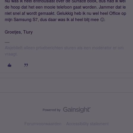
Nu was ik heel enthousiast over de Surface book, dus had ik wel
de hoop dat het een mooie telefoon gaat worden. Jammer dat ie
niet snel af wordt gemaakt. Gelukkig heb ik nu wel heel Office op
mijn Samsung S7, dus daar was ik al heel blij mee 🙂.
Groetjes, Tiury
Alsjeblieft alleen privéberichten sturen als een moderator er om
vraagt.
Forumvoorwaarden
Accessibility statement