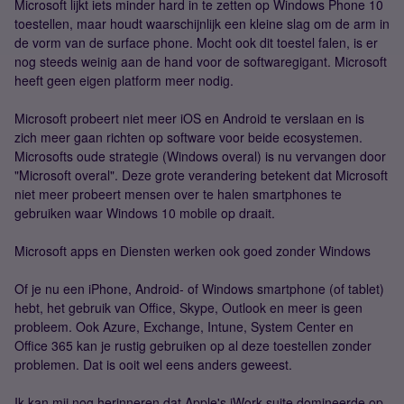
Microsoft lijkt iets minder hard in te zetten op Windows Phone 10
toestellen, maar houdt waarschijnlijk een kleine slag om de arm in
de vorm van de surface phone. Mocht ook dit toestel falen, is er
nog steeds weinig aan de hand voor de softwaregigant. Microsoft
heeft geen eigen platform meer nodig.
Microsoft probeert niet meer iOS en Android te verslaan en is
zich meer gaan richten op software voor beide ecosystemen.
Microsofts oude strategie (Windows overal) is nu vervangen door
"Microsoft overal". Deze grote verandering betekent dat Microsoft
niet meer probeert mensen over te halen smartphones te
gebruiken waar Windows 10 mobile op draait.
Microsoft apps en Diensten werken ook goed zonder Windows
Of je nu een iPhone, Android- of Windows smartphone (of tablet)
hebt, het gebruik van Office, Skype, Outlook en meer is geen
probleem. Ook Azure, Exchange, Intune, System Center en
Office 365 kan je rustig gebruiken op al deze toestellen zonder
problemen. Dat is ooit wel eens anders geweest.
Ik kan mij nog herinneren dat Apple's iWork suite domineerde op