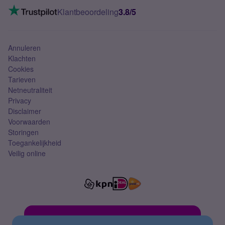
VoLTE 4G bellen
Klantbeoordeling
3.8/5
Mobiel abonnement
Simkaart
Annuleren
Klachten
Cookies
Tarieven
Netneutraliteit
Privacy
Disclaimer
Voorwaarden
Storingen
Toegankelijkheid
Veilig online