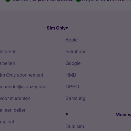
Sim Only
Apple
internet
Fairphone
 bellen
Google
Sim Only abonnement
HMD
 maandelijks opzegbaar
OPPO
voor studenten
Samsung
alleen bellen
Meer w
mpleet
Dual sim