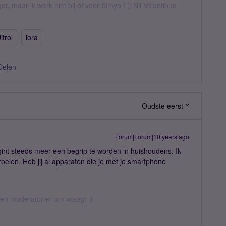
er, maar ik werk niet bij of voor Simyo ! || Nil Volentibus
itrol
lora
Delen
Oudste eerst
Forum|Forum|10 years ago
egint steeds meer een begrip te worden in huishoudens. Ik
groeien. Heb jij al apparaten die je met je smartphone
 een moderator er om vraagt :)