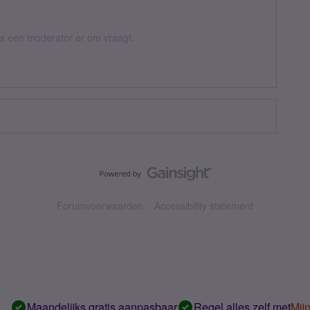
 als een moderator er om vraagt.
Forumvoorwaarden
Accessibility statement
Maandelijks gratis aanpasbaar
Regel alles zelf met
Mij