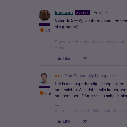
franswon
Erelid
AUTEUR
Natürlijk Alex 🙂, de thermostaat, de be
alle groepen).
+9
Frans, ik help graag anderen als vrijwillig
Arduum
Like
Alex
Oud Community Manager
Het is echt superhandig. Ik loop zelf ee
aangesloten. Al is dat in mijn kamer nog 
+10
aan beginnen. Of misschien schaf ik bin
A.u.b. alleen privé berichten sturen als
Like