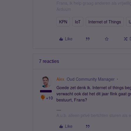
Frans, ik help graag anderen als vrijwillig
Arduum
KPN
IoT
Internet of Things
U
Like
7 reacties
Alex
Oud Community Manager
Goede zet denk ik. Internet of things b
verwacht ook dat het dit jaar flink gaat 
+10
bestuurt, Frans?
A.u.b. alleen privé berichten sturen als
Like