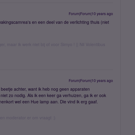
Forum|Forum|10 years ago
wakingscamrea's en een deel van de verlichting thuis (niet
er, maar ik werk niet bij of voor Simyo ! || Nil Volentibus
Forum|Forum|10 years ago
n beetje achter, want ik heb nog geen apparaten
niet zo nodig. Als ik een keer ga verhuizen, ga ik er ook
nenkort wel een Hue lamp aan. Die vind ik erg gaaf.
 een moderator er om vraagt :)