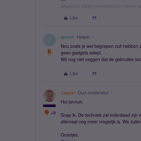
Alsjeblieft alleen privéberichten sturen
Like
jannuh
Helper
J
Nou zoals je wel begrepen zult hebben zie
geen gadgets adept.
Wil nog niet zeggen dat de gebruikte tech
Like
Caspar
Oud-moderator
Hoi jannuh,
+9
Snap ik. De techniek zal inderdaad zijn 
allemaal nog meer mogelijk is. We zullen
Groetjes,