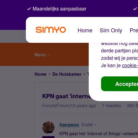
Maandelijks aanpasbaar
De coo
Home
Sim Only
Pre
Wij gebruiken co
website nog beter
derde partijen p
Menu
zodat wij je pers
Je kan je
cookie-
Home
De Huiskamer
Telecom weetjes en nie
Accepte
KPN gaat 'internet of things'-netw
Forum|Forum|10 years ago
7 reacties
380 
franswon
Erelid
KPN gaat het 'internet of things'-netwerk