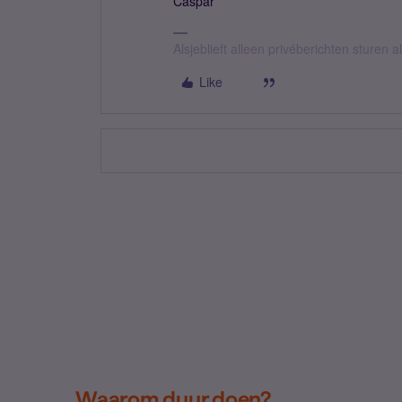
Caspar
Alsjeblieft alleen privéberichten sturen
Like
Waarom duur doen?