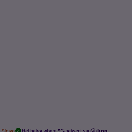
n Simyo
Het betrouwbare 5G-netwerk van