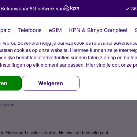
Betrouwbaar 5G-netwerk van
36
kies van Simyo
paid
Telefoons
eSIM
KPN & Simyo Compleet
okies op onze website. Met deze cookies zorgen wij ervoor dat j
 wordt. Bovendien krijg je dankzij cookies relevante advertentie
laatsen cookies op onze website. Hiermee kunnen ze je internet
oonlijke berichten of advertenties kunnen laten zien op en buite
instellingen
op elk moment aanpassen. Hier vind je ook onze
p
uwtjes
KPN gaat 'internet of things'-netwerk sneller uitrollen
ren
Weigeren
erk sneller uitrollen
Bekeken
 in Nederland sneller uitrollen. Het was de bedoeling dat