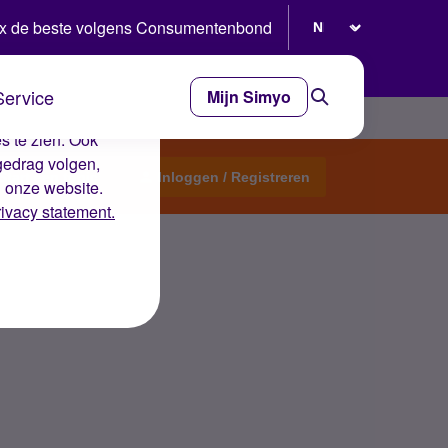
Selecteer taal
x de beste volgens Consumentenbond
Service
Mijn Simyo
e ervaring op de
s te zien. Ook
gedrag volgen,
Start een topic
Inloggen / Registreren
n onze website.
rivacy statement.