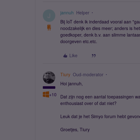
jannuh
Helper
J
Bij IoT denk ik inderdaad vooral aan "gaa
noodzakelijk en dies meer; anders is het 
goedkoper, denk b.v. aan slimme lantaar
doorgeven etc.etc.
Like
Tiury
Oud-moderator
Hoi jannuh,
+10
Dat zijn nog een aantal toepassingen wa
enthousiast over of dat niet?
Leuk dat je het Simyo forum hebt gevon
Groetjes, Tiury