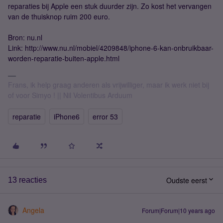
reparaties bij Apple een stuk duurder zijn. Zo kost het vervangen
van de thuisknop ruim 200 euro.
Bron: nu.nl
Link: http://www.nu.nl/mobiel/4209848/iphone-6-kan-onbruikbaar-
worden-reparatie-buiten-apple.html
Frans, ik help graag anderen als vrijwilliger, maar ik werk niet bij
of voor Simyo ! || Nil Volentibus Arduum
reparatie
iPhone6
error 53
Oudste eerst
13 reacties
Angela
Forum|Forum|10 years ago