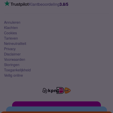
VoLTE 4G bellen
Klantbeoordeling
3.8/5
Mobiel abonnement
Simkaart
Annuleren
Klachten
Cookies
Tarieven
Netneutraliteit
Privacy
Disclaimer
Voorwaarden
Storingen
Toegankelijkheid
Veilig online