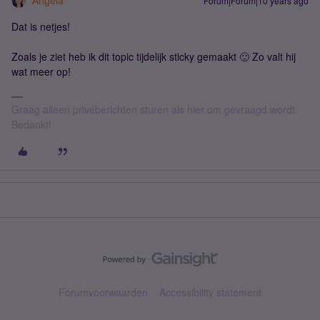
Angela
Forum|Forum|10 years ago
Dat is netjes!
Zoals je ziet heb ik dit topic tijdelijk sticky gemaakt 🙂 Zo valt hij
wat meer op!
Graag alleen privéberichten sturen als hier om gevraagd wordt.
Bedankt!
Forumvoorwaarden
Accessibility statement