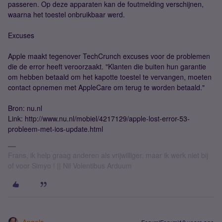
passeren. Op deze apparaten kan de foutmelding verschijnen,
waarna het toestel onbruikbaar werd.
Excuses
Apple maakt tegenover TechCrunch excuses voor de problemen
die de error heeft veroorzaakt. "Klanten die buiten hun garantie
om hebben betaald om het kapotte toestel te vervangen, moeten
contact opnemen met AppleCare om terug te worden betaald."
Bron: nu.nl
Link: http://www.nu.nl/mobiel/4217129/apple-lost-error-53-
probleem-met-ios-update.html
Frans, ik help graag anderen als vrijwilliger, maar ik werk niet bij
of voor Simyo ! || Nil Volentibus Arduum