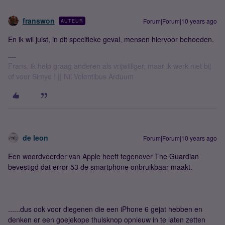
franswon
Forum|Forum|10 years ago
AUTEUR
En ik wil juist, in dit specifieke geval, mensen hiervoor behoeden.
Frans, ik help graag anderen als vrijwilliger, maar ik werk niet bij
of voor Simyo ! || Nil Volentibus Arduum
de leon
Forum|Forum|10 years ago
Een woordvoerder van Apple heeft tegenover The Guardian
bevestigd dat error 53 de smartphone onbruikbaar maakt.
......dus ook voor diegenen die een iPhone 6 gejat hebben en
denken er een goejekope thuisknop opnieuw in te laten zetten