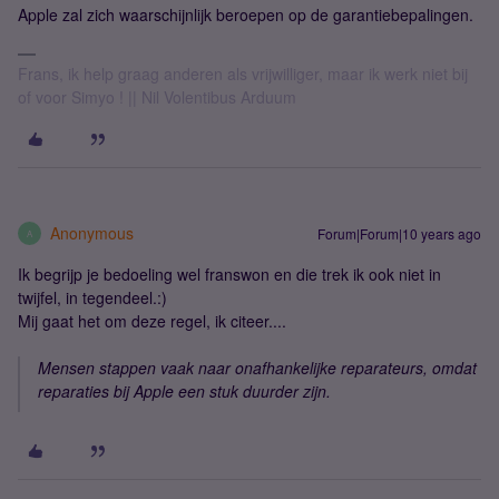
Apple zal zich waarschijnlijk beroepen op de garantiebepalingen.
Frans, ik help graag anderen als vrijwilliger, maar ik werk niet bij
of voor Simyo ! || Nil Volentibus Arduum
Anonymous
Forum|Forum|10 years ago
A
Ik begrijp je bedoeling wel franswon en die trek ik ook niet in
twijfel, in tegendeel.:)
Mij gaat het om deze regel, ik citeer....
Mensen stappen vaak naar onafhankelijke reparateurs, omdat
reparaties bij Apple een stuk duurder zijn.