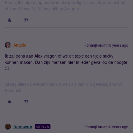
Frans, ik help graag anderen als vrijwilliger, maar ik werk niet bij
of voor Simyo ! || Nil Volentibus Arduum
Angela
Forum|Forum|10 years ago
Ik zal eens aan Alex vragen of we dit topic een tijdje sticky
kunnen maken. Dan zijn mensen hier in ieder geval op de hoogte
🙂
Graag alleen privéberichten sturen als hier om gevraagd wordt.
Bedankt!
franswon
Forum|Forum|10 years ago
AUTEUR