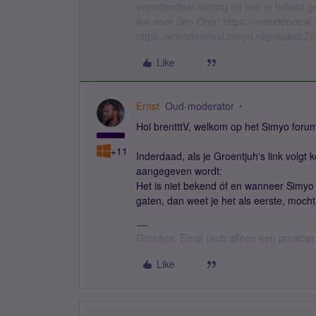
vriendendeal-korting en heb je helaas 
link voor Sim-Only: https://vriendendea
https://vriendendeal.simyo.nl/prepaid/Z
Like
Ernst
Oud-moderator
Hoi brentttV, welkom op het Simyo forum
+11
Inderdaad, als je Groentjuh's link volgt 
aangegeven wordt:
Het is niet bekend óf en wanneer Simyo
gaten, dan weet je het als eerste, moch
Groetjes, Ernst (aub alleen een privébe
Like