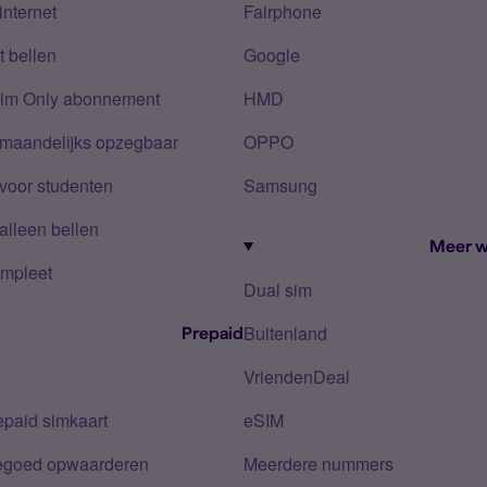
internet
Fairphone
 bellen
Google
Sim Only abonnement
HMD
 maandelijks opzegbaar
OPPO
voor studenten
Samsung
alleen bellen
Meer w
mpleet
Dual sim
Buitenland
Prepaid
VriendenDeal
epaid simkaart
eSIM
tegoed opwaarderen
Meerdere nummers