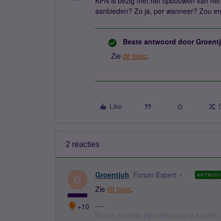
KPN is bezig met het opbouwen van het
aanbieden? Zo ja, per wanneer? Zou erg f
Beste antwoord door
Groent
Zie
dit topic
.
Like
2 reacties
Groentjuh
Forum Expert
ANTWOO
G
Zie
dit topic
.
+10
Forum experts zijn behulpzame klanten.