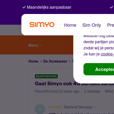
Maandelijks aanpasbaar
De coo
Home
Sim Only
Pre
Wij gebruiken co
website nog beter
derde partijen p
Menu
zodat wij je pers
Je kan je
cookie-
Home
De Huiskamer
Telecom weetjes en nie
Accepte
BEANTWOORD
Gaat Simyo ook 4G bundels aanb
Forum|Forum|12 years ago
2 reacties
9564
brentttV
Startend Simyaan
B