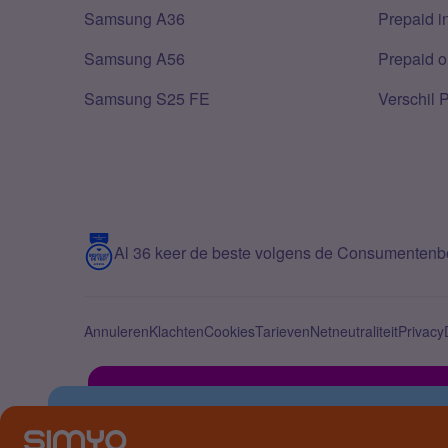
Samsung A36
Prepaid i
Samsung A56
Prepaid o
Samsung S25 FE
Verschil 
Al 36 keer de beste volgens de Consumenten
Annuleren
Klachten
Cookies
Tarieven
Netneutraliteit
Privacy