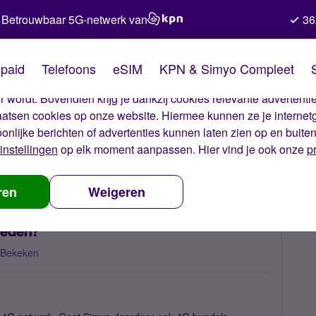
Betrouwbaar 5G-netwerk van
36
kies van Simyo
paid
Telefoons
eSIM
KPN & Simyo Compleet
okies op onze website. Met deze cookies zorgen wij ervoor dat j
 wordt. Bovendien krijg je dankzij cookies relevante advertentie
laatsen cookies op onze website. Hiermee kunnen ze je internet
oonlijke berichten of advertenties kunnen laten zien op en buite
instellingen
op elk moment aanpassen. Hier vind je ook onze
p
uwtjes
Gaat Simyo ook 4G bundels aanbieden?
ren
Weigeren
ieden?
 Bekeken