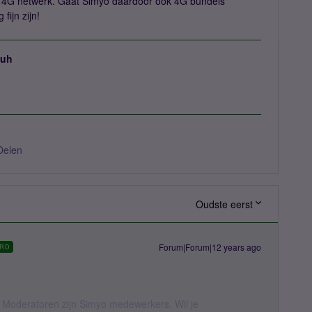
 4G netwerk. Gaat Simyo daardoor ook 4G bundels
ijn zijn!
juh
Delen
Oudste eerst
Forum|Forum|12 years ago
RD
 Moderatoren zijn Simyo medewerkers. Wil je