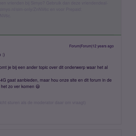
geen vrienden bij Simyo? Gebruik dan deze vriendendeal-
l.simyo.nl/sim-only/ZnNV6c en voor Prepaid:
nNV6c.
Forum|Forum|12 years ago
 :)
komt je bij een ander topic over dit onderwerp waar het al
 4G gaat aanbieden, maar hou onze site en dit forum in de
t het zo ver komen 😃
richt sturen als de moderator daar om vraagt)