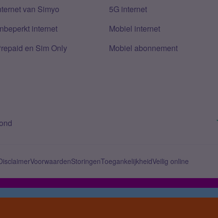
nternet van Simyo
5G internet
nbeperkt internet
Mobiel internet
Prepaid en Sim Only
Mobiel abonnement
bond
Disclaimer
Voorwaarden
Storingen
Toegankelijkheid
Veilig online