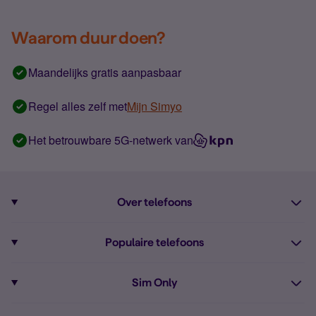
Waarom duur doen?
Maandelijks gratis aanpasbaar
Regel alles zelf met
Mijn Simyo
Het betrouwbare 5G-netwerk van
Over telefoons
Abonnement met telefoon
Populaire telefoons
Informatie over telefoons
Pixel 10
Sim Only
Alle telefoons
Pixel 9a
Sim Only