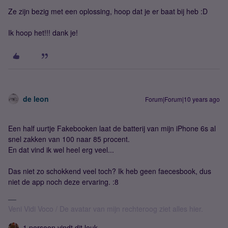
Ze zijn bezig met een oplossing, hoop dat je er baat bij heb :D
Ik hoop het!!! dank je!
de leon
Forum|Forum|10 years ago
Een half uurtje Fakebooken laat de batterij van mijn iPhone 6s al
snel zakken van 100 naar 85 procent.
En dat vind ik wel heel erg veel...
Das niet zo schokkend veel toch? Ik heb geen faecesbook, dus
niet de app noch deze ervaring. :8
Veni Vidi Voco / De avatar van mijn rechteroog ziet alles hier.
1 persoon vindt dit leuk