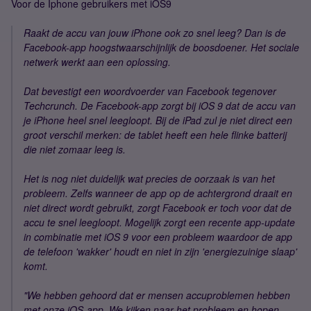
Voor de Iphone gebruikers met iOS9
Raakt de accu van jouw iPhone ook zo snel leeg? Dan is de
Facebook-app hoogstwaarschijnlijk de boosdoener. Het sociale
netwerk werkt aan een oplossing.
Dat bevestigt een woordvoerder van Facebook tegenover
Techcrunch. De Facebook-app zorgt bij iOS 9 dat de accu van
je iPhone heel snel leegloopt. Bij de iPad zul je niet direct een
groot verschil merken: de tablet heeft een hele flinke batterij
die niet zomaar leeg is.
Het is nog niet duidelijk wat precies de oorzaak is van het
probleem. Zelfs wanneer de app op de achtergrond draait en
niet direct wordt gebruikt, zorgt Facebook er toch voor dat de
accu te snel leegloopt. Mogelijk zorgt een recente app-update
in combinatie met iOS 9 voor een probleem waardoor de app
de telefoon 'wakker' houdt en niet in zijn 'energiezuinige slaap'
komt.
"We hebben gehoord dat er mensen accuproblemen hebben
met onze iOS-app. We kijken naar het probleem en hopen