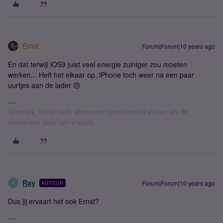
Ernst
Forum|Forum|10 years ago
En dat terwijl iOS9 juist veel energie zuiniger zou moeten
werken... Heft het elkaar op, iPhone toch weer na een paar
uurtjes aan de lader 😞
Groetjes, Ernst (aub alleen een privébericht sturen als de
moderator daar om vraagt)
Ray
Forum|Forum|10 years ago
AUTEUR
R
Dus jij ervaart het ook Ernst?