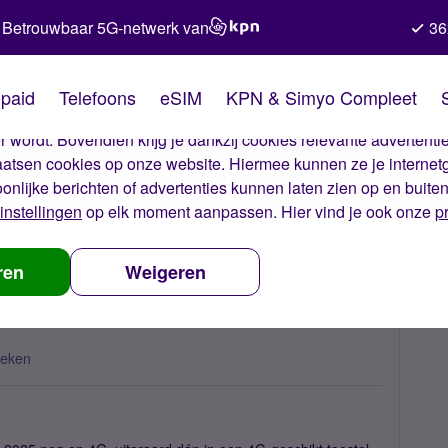
Betrouwbaar 5G-netwerk van
36
kies van Simyo
paid
Telefoons
eSIM
KPN & Simyo Compleet
okies op onze website. Met deze cookies zorgen wij ervoor dat j
 wordt. Bovendien krijg je dankzij cookies relevante advertentie
laatsen cookies op onze website. Hiermee kunnen ze je internet
oonlijke berichten of advertenties kunnen laten zien op en buite
instellingen
op elk moment aanpassen. Hier vind je ook onze
p
de SIM-kaart op 4G
ren
Weigeren
keken