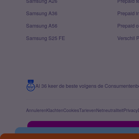
Samsung A26
Prepaid 
Samsung A36
Prepaid i
Samsung A56
Prepaid o
Samsung S25 FE
Verschil 
Al 36 keer de beste volgens de Consumenten
Annuleren
Klachten
Cookies
Tarieven
Netneutraliteit
Privacy