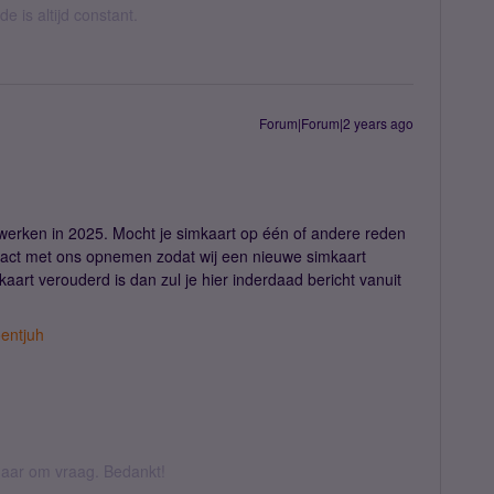
 is altijd constant.
Forum|Forum|2 years ago
erken in 2025. Mocht je simkaart op één of andere reden
tact met ons opnemen zodat wij een nieuwe simkaart
aart verouderd is dan zul je hier inderdaad bericht vanuit
entjuh
k daar om vraag. Bedankt!