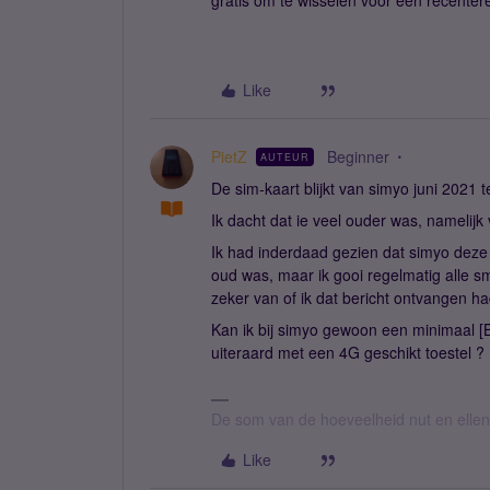
gratis om te wisselen voor een recenter
Like
PietZ
Beginner
AUTEUR
De sim-kaart blijkt van simyo juni 2021 t
Ik dacht dat ie veel ouder was, namelijk 
Ik had inderdaad gezien dat simyo deze m
oud was, maar ik gooi regelmatig alle s
zeker van of ik dat bericht ontvangen h
Kan ik bij simyo gewoon een minimaal [B
uiteraard met een 4G geschikt toestel ?
De som van de hoeveelheid nut en ellende
Like