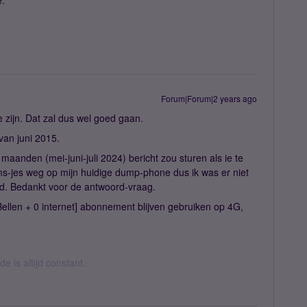
e.
Forum|Forum|2 years ago
e zijn. Dat zal dus wel goed gaan.
van juni 2015.
aanden (mei-juni-juli 2024) bericht zou sturen als ie te
ms-jes weg op mijn huidige dump-phone dus ik was er niet
ad. Bedankt voor de antwoord-vraag.
ellen + 0 internet] abonnement blijven gebruiken op 4G,
 is altijd constant.