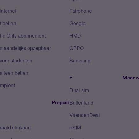
internet
Fairphone
 bellen
Google
Sim Only abonnement
HMD
 maandelijks opzegbaar
OPPO
voor studenten
Samsung
alleen bellen
Meer w
mpleet
Dual sim
Buitenland
Prepaid
VriendenDeal
epaid simkaart
eSIM