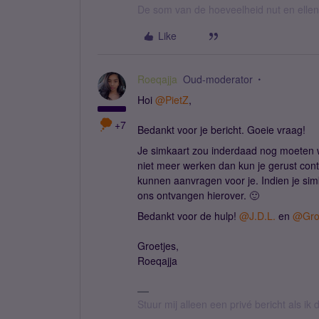
De som van de hoeveelheid nut en ellende
Like
Roeqajja
Oud-moderator
Hoi
@PietZ
,
+7
Bedankt voor je bericht. Goeie vraag!
Je simkaart zou inderdaad nog moeten w
niet meer werken dan kun je gerust con
kunnen aanvragen voor je. Indien je simk
ons ontvangen hierover. 🙂
Bedankt voor de hulp!
@J.D.L.
en
@Gro
Groetjes,
Roeqajja
Stuur mij alleen een privé bericht als i