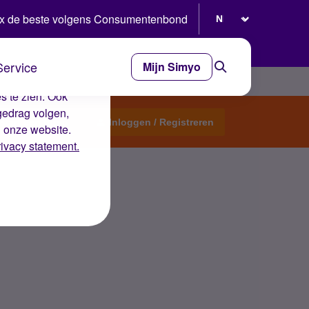
Selecteer taal
x de beste volgens Consumentenbond
Service
Mijn Simyo
e ervaring op de
s te zien. Ook
gedrag volgen,
Start een topic
Inloggen / Registreren
n onze website.
rivacy statement.