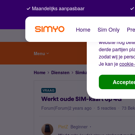
Maandelijks aanpasbaar
De coo
Home
Sim Only
Pre
Wij gebruiken co
website nog beter
derde partijen p
Menu
zodat wij je pers
Je kan je
cookie-
Home
Diensten
Simkaart en eSIM
Werkt ou
Accepte
VRAAG
Werkt oude SIM-kaart op 4G
Forum|Forum|2 years ago
5 reacties
73 Be
PietZ
Beginner