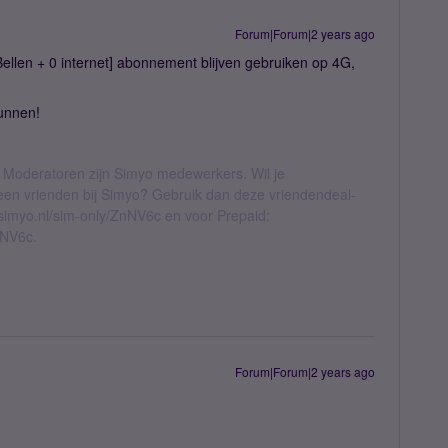
Forum|Forum|2 years ago
ellen + 0 internet] abonnement blijven gebruiken op 4G,
kunnen!
 Moderatoren zijn Simyo medewerkers. Wil je
geen vrienden bij Simyo? Gebruik dan deze vriendendeal-
l.simyo.nl/sim-only/ZnNV6c en voor Prepaid:
nNV6c.
Forum|Forum|2 years ago