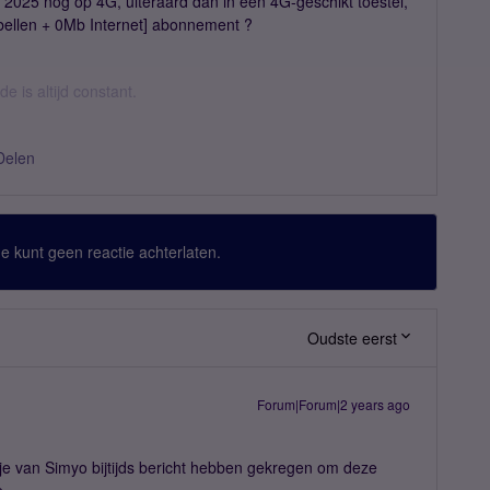
 2025 nog op 4G, uiteraard dán in een 4G-geschikt toestel,
bellen + 0Mb Internet] abonnement ?
 is altijd constant.
Delen
 Je kunt geen reactie achterlaten.
Oudste eerst
Forum|Forum|2 years ago
u je van Simyo bijtijds bericht hebben gekregen om deze