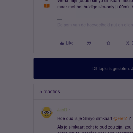
Werkt mijn (oude) simyo simkaart medio
maar met het huidige sim-only [100min 
De som van de hoeveelheid nut en ellende
Like
Dit topic is gesloten.
5 reacties
JanD
Hoe oud is je Simyo-simkaart
@PietZ
?
Als je simkaart echt te oud zou zijn, zo