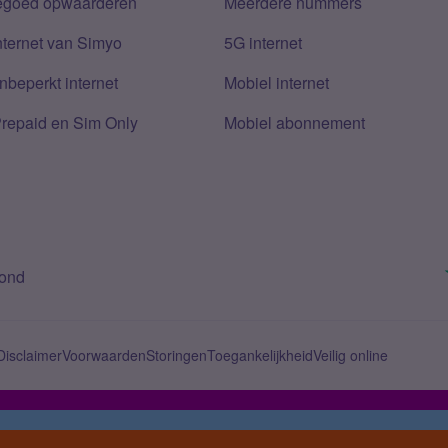
tegoed opwaarderen
Meerdere nummers
nternet van Simyo
5G internet
nbeperkt internet
Mobiel internet
Prepaid en Sim Only
Mobiel abonnement
bond
Disclaimer
Voorwaarden
Storingen
Toegankelijkheid
Veilig online