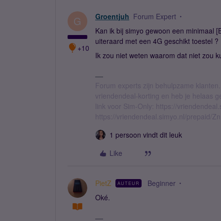
Groentjuh
Forum Expert
G
Kan ik bij simyo gewoon een minimaal [B
uiteraard met een 4G geschikt toestel ?
+10
Ik zou niet weten waarom dat niet zou 
Forum experts zijn behulpzame klanten.
vriendendeal-korting en heb je helaas 
link voor Sim-Only: https://vriendendea
https://vriendendeal.simyo.nl/prepaid/Z
1 persoon vindt dit leuk
Like
PietZ
Beginner
AUTEUR
Oké.