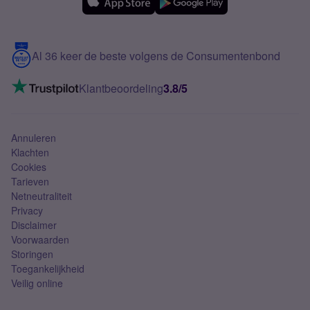
Samsung
Meerdere nummers
Samsung S25 FE
Blog
5G internet
Contact
Al 36 keer de beste volgens de Consumentenbond
Mobiel internet
VoLTE 4G bellen
Klantbeoordeling
3.8/5
Mobiel abonnement
Simkaart
Annuleren
Klachten
Cookies
Tarieven
Netneutraliteit
Privacy
Disclaimer
Voorwaarden
Storingen
Toegankelijkheid
Veilig online