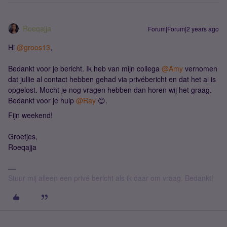
Roeqajja
Forum|Forum|2 years ago
Hi
@groos13
,
Bedankt voor je bericht. Ik heb van mijn collega
@Amy
vernomen
dat jullie al contact hebben gehad via privébericht en dat het al is
opgelost. Mocht je nog vragen hebben dan horen wij het graag.
Bedankt voor je hulp
@Ray
😊.
Fijn weekend!
Groetjes,
Roeqajja
Stuur mij alleen een privé bericht als ik daar om vraag. Bedankt!