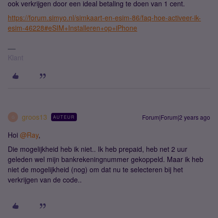
ook verkrijgen door een ideal betaling te doen van 1 cent.
https://forum.simyo.nl/simkaart-en-esim-86/faq-hoe-activeer-ik-
esim-46228#eSIM+Installeren+op+iPhone
Klant
groos13
Forum|Forum|2 years ago
AUTEUR
G
Hoi
@Ray
,
Die mogelijkheid heb ik niet.. Ik heb prepaid, heb net 2 uur
geleden wel mijn bankrekeningnummer gekoppeld. Maar ik heb
niet de mogelijkheid (nog) om dat nu te selecteren bij het
verkrijgen van de code..