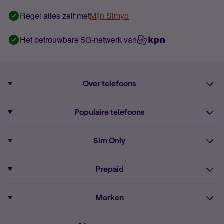
Regel alles zelf met
Mijn Simyo
Het betrouwbare 5G-netwerk van
Over telefoons
Abonnement met telefoon
Populaire telefoons
Informatie over telefoons
Pixel 10
Sim Only
Alle telefoons
Pixel 9a
Sim Only
Prepaid
iPhone 16
Sim Only internet
Prepaid
iPhone 16e
Merken
Onbeperkt bellen
Bestel Prepaid simkaart
iPhone 15
Apple
Zakelijk Sim Only abonnement