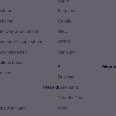
Apple
internet
Fairphone
 bellen
Google
Sim Only abonnement
HMD
 maandelijks opzegbaar
OPPO
voor studenten
Samsung
alleen bellen
Meer w
mpleet
Dual sim
Buitenland
Prepaid
VriendenDeal
epaid simkaart
eSIM