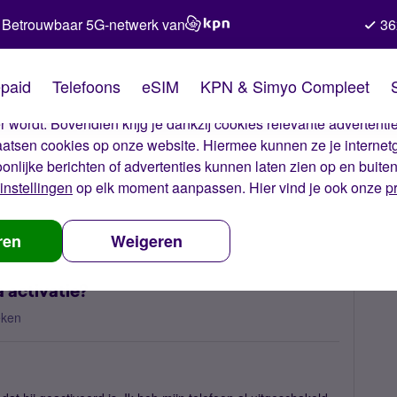
Betrouwbaar 5G-netwerk van
36
kies van Simyo
paid
Telefoons
eSIM
KPN & Simyo Compleet
okies op onze website. Met deze cookies zorgen wij ervoor dat j
 wordt. Bovendien krijg je dankzij cookies relevante advertentie
laatsen cookies op onze website. Hiermee kunnen ze je internet
oonlijke berichten of advertenties kunnen laten zien op en buite
instellingen
op elk moment aanpassen. Hier vind je ook onze
p
rkt eSIM werkt niet na activatie?
ren
Weigeren
 activatie?
eken