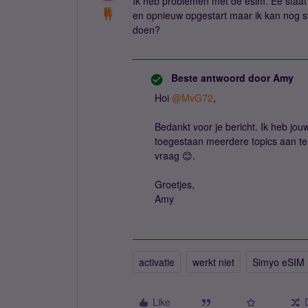
Ik heb problemen met de esim. Ee staat d
en opnieuw opgestart maar ik kan nog st
doen?
Beste antwoord door
Amy
Hoi
@MvG72
,
Bedankt voor je bericht. Ik heb jo
toegestaan meerdere topics aan te
vraag 😊.
Groetjes,
Amy
activatie
werkt niet
Simyo eSIM
Like