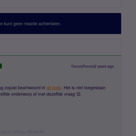
 Je kunt geen reactie achterlaten.
Forum|Forum|2 years ago
D
ag zojuist beantwoord in
dit topic
. Het is niet toegestaan
elfde onderwerp of met dezelfde vraag 😊.
k daarom vraag. Bedankt!