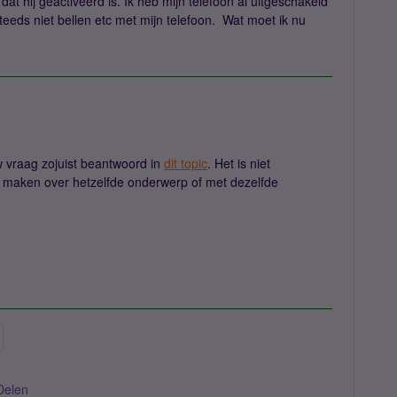
at hij geactiveerd is. Ik heb mijn telefoon al uitgeschakeld
eeds niet bellen etc met mijn telefoon. Wat moet ik nu
uw vraag zojuist beantwoord in
dit topic
. Het is niet
 maken over hetzelfde onderwerp of met dezelfde
Delen