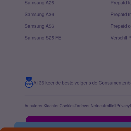
Samsung A26
Prepaid 
Samsung A36
Prepaid i
Samsung A56
Prepaid o
Samsung S25 FE
Verschil 
Al 36 keer de beste volgens de Consumenten
Annuleren
Klachten
Cookies
Tarieven
Netneutraliteit
Privacy