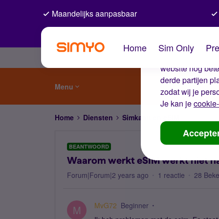
Maandelijks aanpasbaar
De coo
Home
Sim Only
Pre
Wij gebruiken co
website nog beter
derde partijen p
Menu
zodat wij je pers
Je kan je
cookie-
Home
Diensten
Simkaart en eSIM
Waarom we
Accepte
BEANTWOORD
Waarom werkt eSIM werkt niet na
Forum|Forum|2 years ago
1 reactie
28 Bek
MvG72
Beginner
M