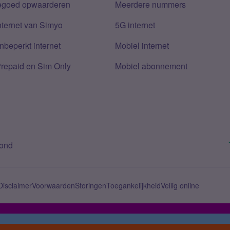
tegoed opwaarderen
Meerdere nummers
nternet van Simyo
5G internet
nbeperkt internet
Mobiel internet
Prepaid en Sim Only
Mobiel abonnement
bond
Disclaimer
Voorwaarden
Storingen
Toegankelijkheid
Veilig online