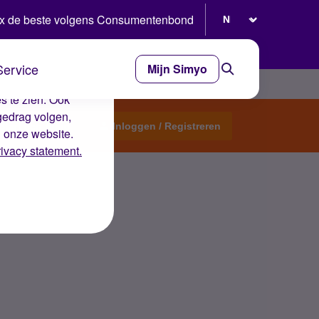
Selecteer taal
x de beste volgens Consumentenbond
Service
Mijn Simyo
e ervaring op de
s te zien. Ook
gedrag volgen,
Start een topic
Inloggen / Registreren
n onze website.
rivacy statement.