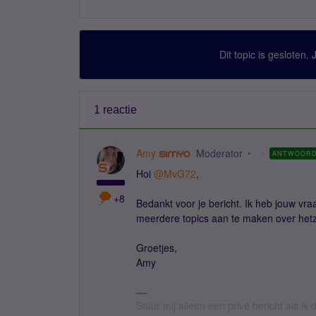
Dit topic is gesloten.
1 reactie
Amy
Moderator
ANTWOOR
Hoi
@MvG72
,
+8
Bedankt voor je bericht. Ik heb jouw vra
meerdere topics aan te maken over hetz
Groetjes,
Amy
Stuur mij alleen een privé bericht als i