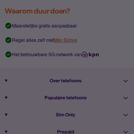
Waarom duur doen?
Maandelijks gratis aanpasbaar
Regel alles zelf met
Mijn Simyo
Het betrouwbare 5G-netwerk van
Over telefoons
Abonnement met telefoon
Populaire telefoons
Informatie over telefoons
Pixel 10
Sim Only
Alle telefoons
Pixel 9a
Sim Only
Prepaid
iPhone 16