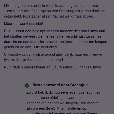
Lijkt me goed om op jullie website aan te geven dat er maximaal
1 esimkaart actief kan zijn op een Samsung als je een dual sim
setup hebt. Nu staat er alleen “ja, het werkt!” als advies.
Maar dat werkt dus niet!
Dus…. eerst een hele tijd met een medewerker van Simyo aan
het chatten geweest die niet eens het verschil wist tussen een
duo-sim en een dual-sim <zucht>. en tenslotte maar mn knopen
geteld en de discussie beëindigd.
Uitkomst was dat ik gisteravond uiteindelijk maar een nieuwe
fysieke Simyo Sim heb aangevraagd.
Nu 4 dagen onbereikbaar en 5 euro armer… Thanks Simyo!
Beste antwoord door
Groentjuh
Zojuist heb ik dit nog eens even overlegd met
de technische afdeling en wordt er
aangegeven dat het wel mogelijk zou moeten
zijn om een 2e eSIM te installeren op
hetzelfde toestel en dus ook met een Simyo