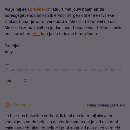
Als je mij een
privébericht
stuurt met jouw naam en de
adresgegevens dan kan ik ervoor zorgen dat er een fysieke
simkaart naar je wordt verstuurd in Mexico. Let er wel op dat
Mexico in zone 4 valt en je dus meer betaald voor bellen, sms'en
en internetten.
Hier
kan je de tarieven terugvinden.
Groetjes,
Amy
Stuur mij alleen een privé bericht als ik daarom vraag. Bedankt!
Ramon88
Forum|Forum|2 years ago
R
Ja hier dus hetzelfde verhaal, ik haal een kaart bij simyo om
vervolgens na de betaling achter te komen dat je idd niet dual
esim kan gebruiken te gelijke tijd. Als dat idd nou even vermeld