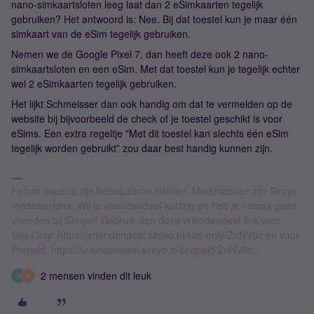
nano-simkaartsloten leeg laat dan 2 eSimkaarten tegelijk
gebruiken? Het antwoord is: Nee. Bij dat toestel kun je maar één
simkaart van de eSim tegelijk gebruiken.
Nemen we de Google Pixel 7, dan heeft deze ook 2 nano-
simkaartsloten en een eSim. Met dat toestel kun je tegelijk echter
wel 2 eSimkaarten tegelijk gebruiken.
Het lijkt Schmeisser dan ook handig om dat te vermelden op de
website bij bijvoorbeeld de check of je toestel geschikt is voor
eSims. Een extra regeltje "Met dit toestel kan slechts één eSim
tegelijk worden gebruikt” zou daar best handig kunnen zijn.
Forum experts zijn behulpzame klanten. Moderatoren zijn Simyo
medewerkers. Wil je vriendendeal-korting en heb je helaas geen
vrienden bij Simyo? Gebruik dan deze vriendendeal-link voor
Sim-Only: https://vriendendeal.simyo.nl/sim-only/ZnNV6c en voor
Prepaid: https://vriendendeal.simyo.nl/prepaid/ZnNV6c.
2 mensen vinden dit leuk
S
R