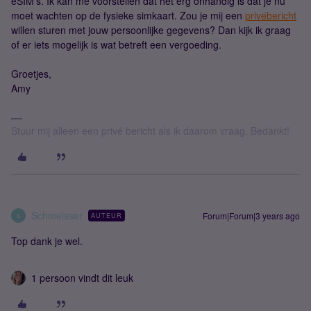
eSIM's. Ik kan me voorstellen dat het erg onhandig is dat je nu
moet wachten op de fysieke simkaart. Zou je mij een
privébericht
willen sturen met jouw persoonlijke gegevens? Dan kijk ik graag
of er iets mogelijk is wat betreft een vergoeding.
Groetjes,
Amy
Stuur mij alleen een privé bericht als ik daarom vraag. Bedankt!
Schmeisser
Forum|Forum|3 years ago
AUTEUR
S
Top dank je wel.
1 persoon vindt dit leuk