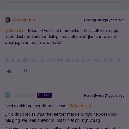
Amy
Forum|Forum|3 years ago
@Groentjuh
Bedankt voor het meedenken. Ik zal dit voorleggen
bij de desbetreffende afdeling zodat dit duidelijker kan worden
weergegeven op onze website!
Stuur mij alleen een privé bericht als ik daarom vraag. Bedankt!
Schmeisser
Forum|Forum|3 years ago
AUTEUR
S
Heel dankbaar voor de reactie van
@Groentjuh
Dit is dus precies waar het eerder met de Simyo helpdesk ook
mis ging, wel een antwoord, maar niet op mijn vraag.
Dus svp voor iedereen na mij op jullie website vermelden dat er