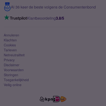
5G internet
Contact
Al 36 keer de beste volgens de Consumentenbond
Mobiel internet
VoLTE 4G bellen
Klantbeoordeling
3.8/5
Mobiel abonnement
Simkaart
Annuleren
Klachten
Cookies
Tarieven
Netneutraliteit
Privacy
Disclaimer
Voorwaarden
Storingen
Toegankelijkheid
Veilig online