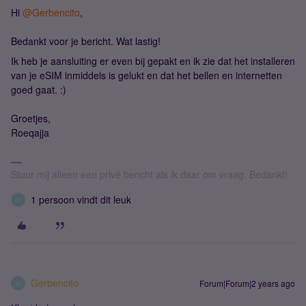
Hi
@Gerbencito
,
Bedankt voor je bericht. Wat lastig!
Ik heb je aansluiting er even bij gepakt en ik zie dat het installeren
van je eSIM inmiddels is gelukt en dat het bellen en internetten
goed gaat. :)
Groetjes,
Roeqajja
Stuur mij alleen een privé bericht als ik daar om vraag. Bedankt!
1 persoon vindt dit leuk
G
Gerbencito
Forum|Forum|2 years ago
G