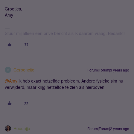
Groetjes,
Amy
Stuur mij alleen een privé bericht als ik daarom vraag. Bedankt!
Gerbencito
Forum|Forum|3 years ago
G
@Amy
ik heb exact hetzelfde probleem. Andere fysieke sim nu
verwijderd, maar krijg hetzelfde te zien als hierboven.
Roeqajja
Forum|Forum|2 years ago