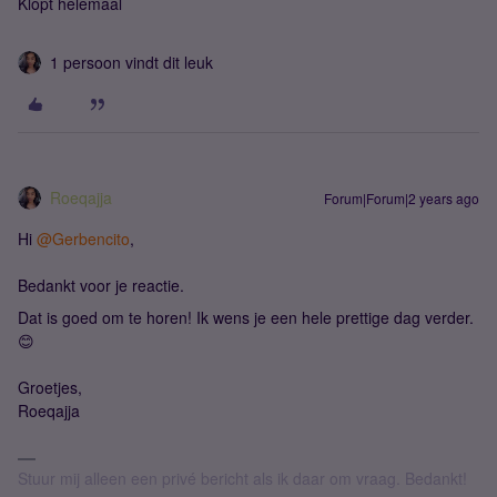
Klopt helemaal
1 persoon vindt dit leuk
Roeqajja
Forum|Forum|2 years ago
Hi
@Gerbencito
,
Bedankt voor je reactie.
Dat is goed om te horen! Ik wens je een hele prettige dag verder.
😊
Groetjes,
Roeqajja
Stuur mij alleen een privé bericht als ik daar om vraag. Bedankt!