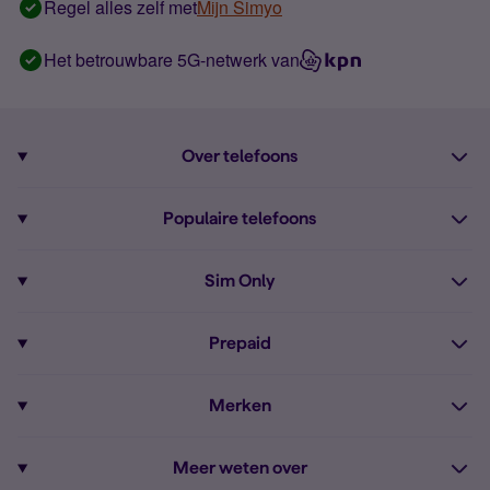
Regel alles zelf met
Mijn Simyo
Het betrouwbare 5G-netwerk van
Over telefoons
Abonnement met telefoon
Populaire telefoons
Informatie over telefoons
Pixel 10
Sim Only
Alle telefoons
Pixel 9a
Sim Only
Prepaid
iPhone 16
Sim Only internet
Prepaid
iPhone 16e
Merken
Onbeperkt bellen
Bestel Prepaid simkaart
iPhone 15
Apple
Zakelijk Sim Only abonnement
Meer weten over
Prepaid tegoed opwaarderen
iPhone 14 Refurbished