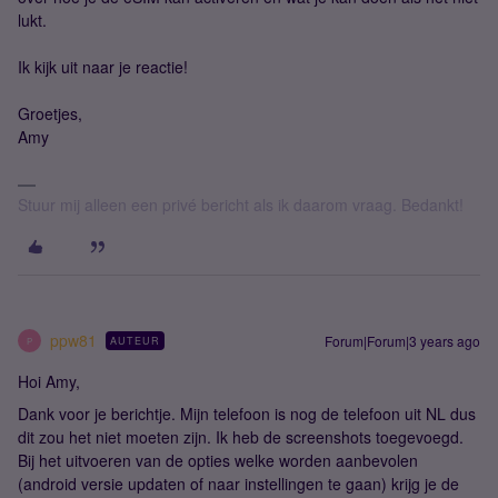
lukt.
Ik kijk uit naar je reactie!
Groetjes,
Amy
Stuur mij alleen een privé bericht als ik daarom vraag. Bedankt!
ppw81
Forum|Forum|3 years ago
AUTEUR
P
Hoi Amy,
Dank voor je berichtje. Mijn telefoon is nog de telefoon uit NL dus
dit zou het niet moeten zijn. Ik heb de screenshots toegevoegd.
Bij het uitvoeren van de opties welke worden aanbevolen
(android versie updaten of naar instellingen te gaan) krijg je de