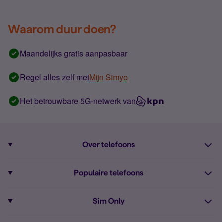
Waarom duur doen?
Maandelijks gratis aanpasbaar
Regel alles zelf met
Mijn Simyo
Het betrouwbare 5G-netwerk van
Over telefoons
Abonnement met telefoon
Populaire telefoons
Informatie over telefoons
Pixel 10
Sim Only
Alle telefoons
Pixel 9a
Sim Only