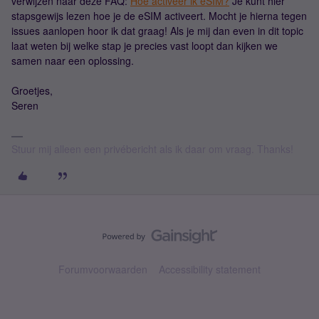
verwijzen naar deze FAQ:
Hoe activeer ik eSIM?
Je kunt hier
stapsgewijs lezen hoe je de eSIM activeert. Mocht je hierna tegen
issues aanlopen hoor ik dat graag! Als je mij dan even in dit topic
laat weten bij welke stap je precies vast loopt dan kijken we
samen naar een oplossing.
Groetjes,
Seren
Stuur mij alleen een privébericht als ik daar om vraag. Thanks!
Forumvoorwaarden
Accessibility statement