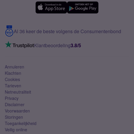
eSIM
Samsung A56
Over Simyo
Samsung
Meerdere nummers
Samsung S25 FE
Blog
5G internet
Contact
Al 36 keer de beste volgens de Consumentenbond
Mobiel internet
VoLTE 4G bellen
Klantbeoordeling
3.8/5
Mobiel abonnement
Simkaart
Annuleren
Klachten
Cookies
Tarieven
Netneutraliteit
Privacy
Disclaimer
Voorwaarden
Storingen
Toegankelijkheid
Veilig online