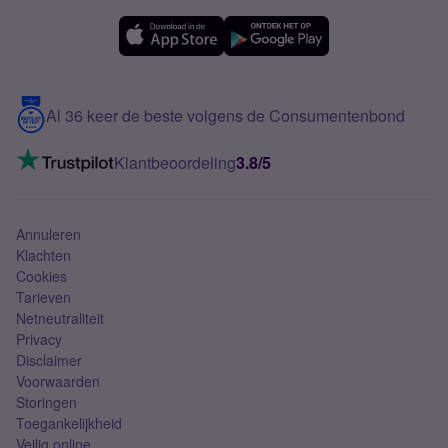
OPPO
Simyo Compleet
eSIM
Samsung A56
Over Simyo
Samsung
Meerdere nummers
Samsung S25 FE
Blog
5G internet
Contact
Al 36 keer de beste volgens de Consumentenbond
Mobiel internet
VoLTE 4G bellen
Klantbeoordeling
3.8/5
Mobiel abonnement
Simkaart
Annuleren
Klachten
Cookies
Tarieven
Netneutraliteit
Privacy
Disclaimer
Voorwaarden
Storingen
Toegankelijkheid
Veilig online