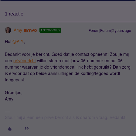
1 reactie
Amy
Forum|Forum|2 years ago
ANTWOORD
Hoi
@A.Y.
,
Bedankt voor je bericht. Goed dat je contact opneemt! Zou je mij
een
privébericht
willen sturen met jouw 06-nummer en het 06-
nummer waarvan je de vriendendeal link hebt gebruikt? Dan zorg
ik ervoor dat op beide aansluitingen de korting/tegoed wordt
toegepast.
Groetjes,
Amy
Stuur mij alleen een privé bericht als ik daarom vraag. Bedankt!