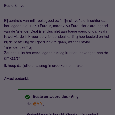
Beste Simyo,
Bij controle van mijn beltegoed op “mijn simyo” zie ik echter dat
het tegoed niet 12,50 Euro is, maar 7,50 Euro. Het extra tegoed
van de VriendenDeal is er dus niet aan toegevoegd ondanks dat
ik wel via de link voor de vriendendeal korting heb besteld en het
bij de bestelling wel goed leek te gaan, want er stond
“vriendendeal” bij.
Zouden jullie het extra tegoed alsnog kunnen toevoegen aan de
simkaart?
Ik hoop dat jullie dit alsnog in orde kunnen maken.
Alvast bedankt.
Beste antwoord door
Amy
Hoi
@A.Y.
,
Bedankt voor je bericht. Goed dat je contact