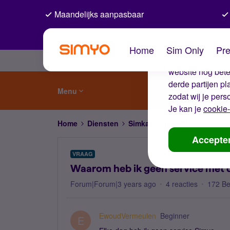
Maandelijks aanpasbaar
De coo
Home
Sim Only
Pre
Wij gebruiken co
website nog beter
derde partijen p
Menu
zodat wij je pers
Je kan je
cookie-
Home
Diensten
Simkaart en eSIM
Waarom he
Accepte
VRAAG
Waarom heb ik geen service met 
Forum|Forum|3 years ago
4 reacties
172 B
EwoudVermeulen
Beginner
E