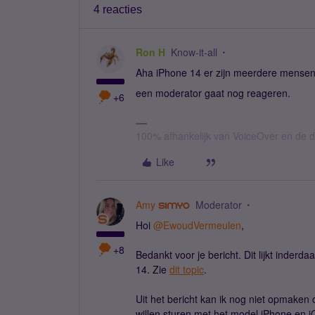
4 reacties
Ron H
Know-it-all
Aha iPhone 14 er zijn meerdere mensen 
een moderator gaat nog reageren.
+6
100% afhankelijk van VoiceOver en de d
Like
Amy
Moderator
Hoi
@EwoudVermeulen
,
+8
Bedankt voor je bericht. Dit lijkt inder
14. Zie
dit topic
.
Uit het bericht kan ik nog niet opmaken
willen sturen met het model iPhone en