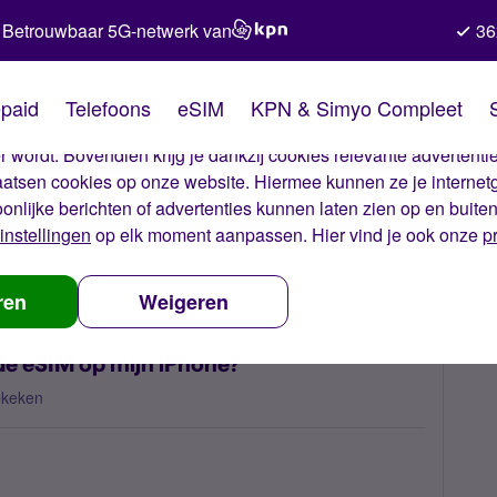
Betrouwbaar 5G-netwerk van
36
kies van Simyo
paid
Telefoons
eSIM
KPN & Simyo Compleet
okies op onze website. Met deze cookies zorgen wij ervoor dat j
 wordt. Bovendien krijg je dankzij cookies relevante advertentie
laatsen cookies op onze website. Hiermee kunnen ze je internet
oonlijke berichten of advertenties kunnen laten zien op en buite
instellingen
op elk moment aanpassen. Hier vind je ook onze
p
b ik geen service met de eSIM op mijn iPhone?
ren
Weigeren
de eSIM op mijn iPhone?
ekeken