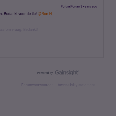
Forum|Forum|3 years ago
n. Bedankt voor de tip!
@Ron H
k daarom vraag. Bedankt!
Forumvoorwaarden
Accessibility statement