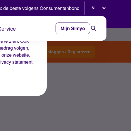
Selecteer taal
x de beste volgens Consumentenbond
Service
Mijn Simyo
e ervaring op de
s te zien. Ook
gedrag volgen,
Start een topic
Inloggen / Registreren
n onze website.
rivacy statement.