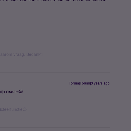
k daarom vraag. Bedankt!
Forum|Forum|3 years ago
ijn reactie😃
icteerfunctie😉