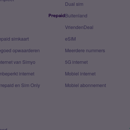
Dual sim
Buitenland
Prepaid
VriendenDeal
epaid simkaart
eSIM
tegoed opwaarderen
Meerdere nummers
nternet van Simyo
5G internet
nbeperkt internet
Mobiel internet
Prepaid en Sim Only
Mobiel abonnement
bond