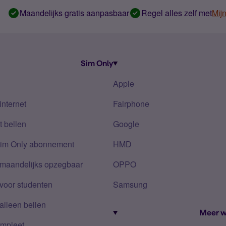
Maandelijks gratis aanpasbaar
Regel alles zelf met
Mij
Sim Only
Apple
internet
Fairphone
 bellen
Google
Sim Only abonnement
HMD
 maandelijks opzegbaar
OPPO
voor studenten
Samsung
alleen bellen
Meer w
mpleet