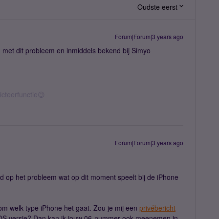
Oudste eerst
Forum|Forum|3 years ago
met dit probleem en inmiddels bekend bij Simyo
icteerfunctie😉
Forum|Forum|3 years ago
daad op het probleem wat op dit moment speelt bij de iPhone
 om welk type iPhone het gaat. Zou je mij een
privébericht
 iOS versie? Dan kan ik jouw 06-nummer ook meenemen in