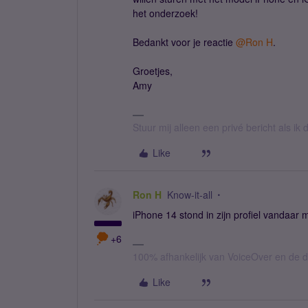
het onderzoek!
Bedankt voor je reactie
@Ron H
.
Groetjes,
Amy
Stuur mij alleen een privé bericht als i
Like
Ron H
Know-it-all
iPhone 14 stond in zijn profiel vandaar m
+6
100% afhankelijk van VoiceOver en de d
Like