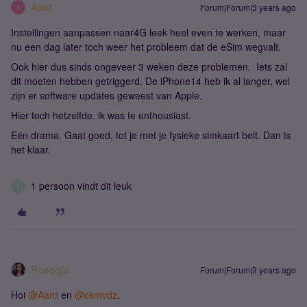
Aard
Forum|Forum|3 years ago
A
Instellingen aanpassen naar4G leek heel even te werken, maar
nu een dag later toch weer het probleem dat de eSim wegvalt.
Ook hier dus sinds ongeveer 3 weken deze problemen. Iets zal
dit moeten hebben getriggerd. De iPhone14 heb ik al langer, wel
zijn er software updates geweest van Apple.
Hier toch hetzelfde. ik was te enthousiast.
Eén drama. Gaat goed, tot je met je fysieke simkaart belt. Dan is
het klaar.
1 persoon vindt dit leuk
T
Roeqajja
Forum|Forum|3 years ago
Hoi
@Aard
en
@ckmvdz
,