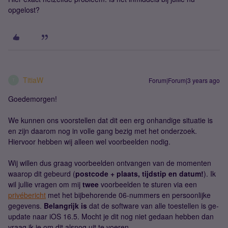
opgelost?
TitiaW
Forum|Forum|3 years ago
T
Goedemorgen!
We kunnen ons voorstellen dat dit een erg onhandige situatie is
en zijn daarom nog in volle gang bezig met het onderzoek.
Hiervoor hebben wij alleen wel voorbeelden nodig.
Wij willen dus graag voorbeelden ontvangen van de momenten
waarop dit gebeurd (
postcode + plaats, tijdstip en datum!
). Ik
wil jullie vragen om mij
twee
voorbeelden te sturen via een
privébericht
met het bijbehorende 06-nummers en persoonlijke
gegevens.
Belangrijk is
dat de software van alle toestellen is ge-
update naar iOS 16.5. Mocht je dit nog niet gedaan hebben dan
vraag ik je om dit alsnog uit te voeren.