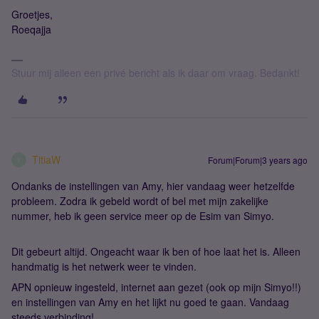
Groetjes,
Roeqajja
Stuur mij alleen een privé bericht als ik daar om vraag. Bedankt!
TitiaW
Forum|Forum|3 years ago
T
Ondanks de instellingen van Amy, hier vandaag weer hetzelfde
probleem. Zodra ik gebeld wordt of bel met mijn zakelijke
nummer, heb ik geen service meer op de Esim van Simyo.
Dit gebeurt altijd. Ongeacht waar ik ben of hoe laat het is. Alleen
handmatig is het netwerk weer te vinden.
APN opnieuw ingesteld, internet aan gezet (ook op mijn Simyo!!)
en instellingen van Amy en het lijkt nu goed te gaan. Vandaag
steeds verbinding!