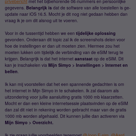
privébericht
met het bijbehorende 06-nummers en persoonlijke
gegevens.
Belangrijk is
dat de software van alle toestellen is ge-
update naar iOS 16.5. Mocht je dit nog niet gedaan hebben dan
vraag ik je om dit alsnog uit te voeren.
Voor in de tussentijd hebben we een
tijdelijke oplossing
gevonden. Onderaan dit topic zal ik de screenshots delen voor
hoe de instellingen er dan uit moeten zien. Hiermee zou het
moeten lukken om tijdelijk de verbinding van de eSIM terug te
krijgen. Belangrijk is dat het internet
aanstaat
op de eSIM. Dit
kan je inschakelen via
Mijn Simyo > Instellingen > Internet en
bellen
.
Ik kan mij voorstellen dat het een spannende gedachten is om
het internet in Mijn Simyo in te schakelen. Ik zal daarom als
uitzondering voor jullie aansluiting gratis 1000 mb klaarzetten.
Mocht er dan een kleine internetsessie plaatsvinden op de eSIM
dan zal dit niet in rekening worden gebracht maar van de gratis
1000 mb worden afgehaald. Dit kunnen jullie dan activeren via
Mijn Simyo > Overzicht.
Ik zie graag jullie voorbeelden tegemoet
@Joop E-sim
,
@Aard
,