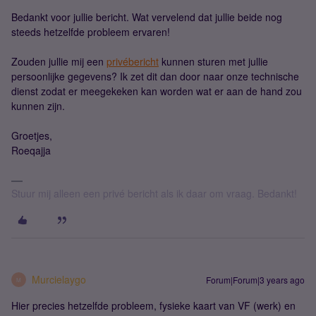
Bedankt voor jullie bericht. Wat vervelend dat jullie beide nog
steeds hetzelfde probleem ervaren!
Zouden jullie mij een
privébericht
kunnen sturen met jullie
persoonlijke gegevens? Ik zet dit dan door naar onze technische
dienst zodat er meegekeken kan worden wat er aan de hand zou
kunnen zijn.
Groetjes,
Roeqajja
Stuur mij alleen een privé bericht als ik daar om vraag. Bedankt!
Murcielaygo
Forum|Forum|3 years ago
M
Hier precies hetzelfde probleem, fysieke kaart van VF (werk) en