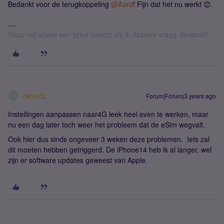
Bedankt voor de terugkoppeling
@Aard
! Fijn dat het nu werkt 😊.
Stuur mij alleen een privé bericht als ik daarom vraag. Bedankt!
ckmvdz
Forum|Forum|3 years ago
C
Instellingen aanpassen naar4G leek heel even te werken, maar
nu een dag later toch weer het probleem dat de eSim wegvalt.
Ook hier dus sinds ongeveer 3 weken deze problemen. Iets zal
dit moeten hebben getriggerd. De iPhone14 heb ik al langer, wel
zijn er software updates geweest van Apple.