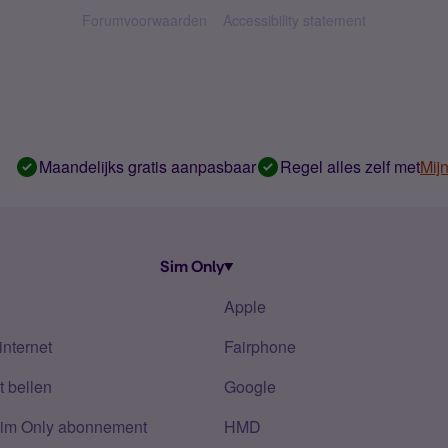
Forumvoorwaarden
Accessibility statement
Maandelijks gratis aanpasbaar
Regel alles zelf met
Mij
Sim Only
Apple
internet
Fairphone
 bellen
Google
Sim Only abonnement
HMD