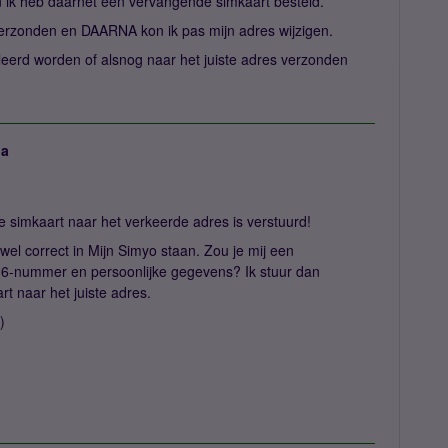
en ik heb daarnet een vervangende simkaart besteld.
verzonden en DAARNA kon ik pas mijn adres wijzigen.
erd worden of alsnog naar het juiste adres verzonden
ja
je simkaart naar het verkeerde adres is verstuurd!
wel correct in Mijn Simyo staan. Zou je mij een
06-nummer en persoonlijke gegevens? Ik stuur dan
t naar het juiste adres.
)