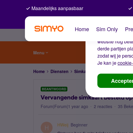
Maandelijks aanpasbaar
De coo
Home
Sim Only
Pre
Wij gebruiken co
website nog beter
derde partijen p
Menu
zodat wij je pers
Je kan je
cookie-
Home
Diensten
Simkaart en eSIM
Vervangen
Accepte
BEANTWOORD
Vervangende simkaart besteld op v
Forum|Forum|1 year ago
2 reacties
35 Bek
HWeij
Beginner
H