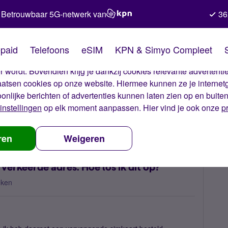
Betrouwbaar 5G-netwerk van
36
kies van Simyo
paid
Telefoons
eSIM
KPN & Simyo Compleet
okies op onze website. Met deze cookies zorgen wij ervoor dat j
 wordt. Bovendien krijg je dankzij cookies relevante advertentie
laatsen cookies op onze website. Hiermee kunnen ze je internet
oonlijke berichten of advertenties kunnen laten zien op en buite
instellingen
op elk moment aanpassen. Hier vind je ook onze
p
de simkaart besteld op verkeerde adres. Hoe los ik dit op?
ren
Weigeren
erkeerde adres. Hoe los ik dit op?
eken