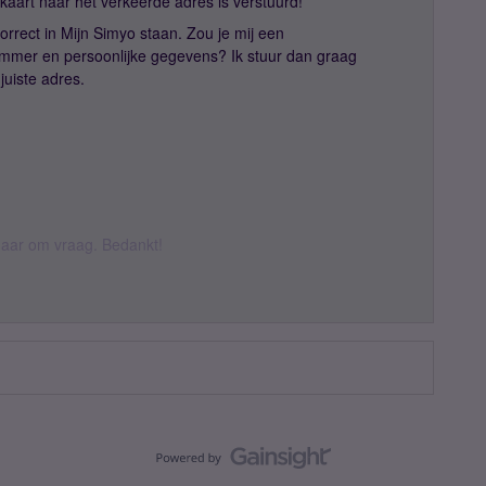
mkaart naar het verkeerde adres is verstuurd!
orrect in Mijn Simyo staan. Zou je mij een
mmer en persoonlijke gegevens? Ik stuur dan graag
juiste adres.
k daar om vraag. Bedankt!