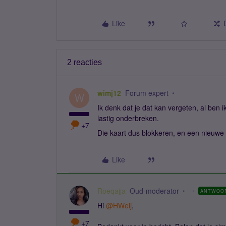
Like
2 reacties
wimj12
Forum expert
W
Ik denk dat je dat kan vergeten, al ben
lastig onderbreken.
+7
Die kaart dus blokkeren, en een nieuwe 
Like
Roeqajja
Oud-moderator
ANTWOO
Hi ​
@HWeij
,
+7