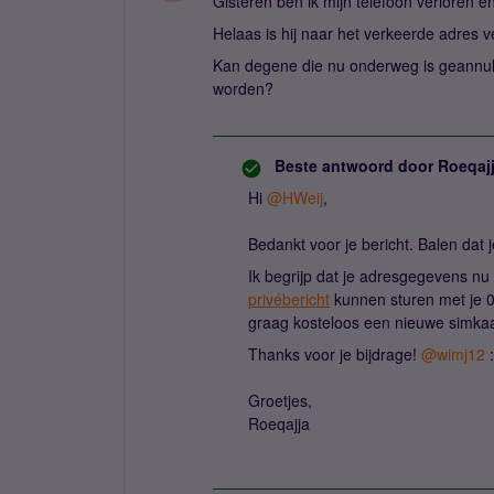
Gisteren ben ik mijn telefoon verloren 
Helaas is hij naar het verkeerde adres 
Kan degene die nu onderweg is geannule
worden?
Beste antwoord door
Roeqaj
Hi ​
@HWeij
,
Bedankt voor je bericht. Balen dat 
Ik begrijp dat je adresgegevens nu 
privébericht
kunnen sturen met je 
graag kosteloos een nieuwe simkaar
Thanks voor je bijdrage! ​
@wimj12
:
Groetjes,
Roeqajja