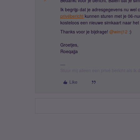
Bedankt voor je bericht. Balen dat je si
Ik begrijp dat je adresgegevens nu wel c
privébericht
kunnen sturen met je 06-nu
kosteloos een nieuwe simkaart naar het 
Thanks voor je bijdrage! ​
@wimj12
:)
Groetjes,
Roeqajja
Stuur mij alleen een privé bericht als i
Like