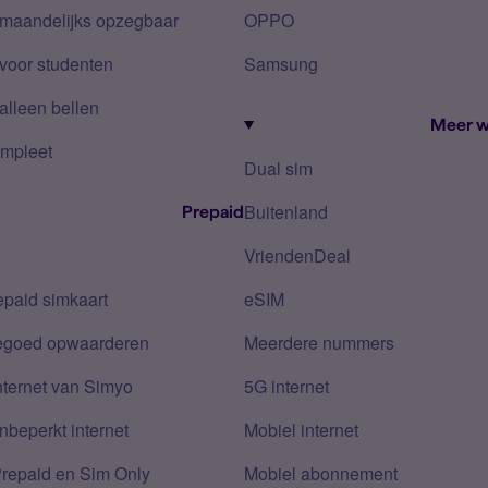
 maandelijks opzegbaar
OPPO
voor studenten
Samsung
alleen bellen
Meer w
mpleet
Dual sim
Buitenland
Prepaid
VriendenDeal
epaid simkaart
eSIM
tegoed opwaarderen
Meerdere nummers
nternet van Simyo
5G internet
nbeperkt internet
Mobiel internet
Prepaid en Sim Only
Mobiel abonnement