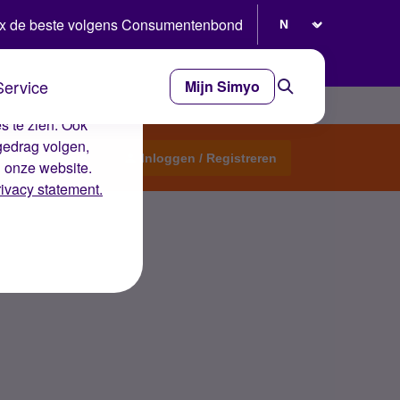
Selecteer taal
x de beste volgens Consumentenbond
Service
Mijn Simyo
e ervaring op de
s te zien. Ook
gedrag volgen,
Start een topic
Inloggen / Registreren
n onze website.
rivacy statement.