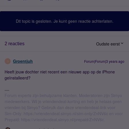
Dit topic is gesloten. Je kunt geen reactie achterlaten.
Oudste eerst
2 reacties
Groentjuh
Forum|Forum|3 years ago
G
Heeft jouw dochter niet recent een nieuwe app op de iPhone
geïnstalleerd?
Forum experts zijn behulpzame klanten. Moderatoren zijn Simyo
medewerkers. Wil je vriendendeal-korting en heb je helaas geen
vrienden bij Simyo? Gebruik dan deze vriendendeal-link voor
Sim-Only: https://vriendendeal.simyo.nl/sim-only/ZnNV6c en voor
Prepaid: https://vriendendeal.simyo.nl/prepaid/ZnNV6c.