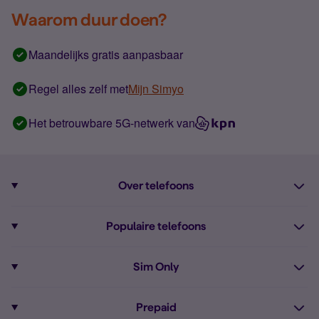
Waarom duur doen?
Maandelijks gratis aanpasbaar
Regel alles zelf met
Mijn Simyo
Het betrouwbare 5G-netwerk van
Over telefoons
Abonnement met telefoon
Populaire telefoons
Informatie over telefoons
Pixel 10
Sim Only
Alle telefoons
Pixel 9a
Sim Only
Prepaid
iPhone 16