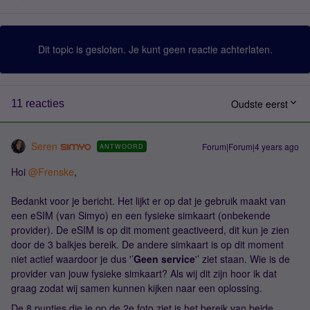
Dit topic is gesloten. Je kunt geen reactie achterlaten.
Oudste eerst
11 reacties
Seren
Forum|Forum|4 years ago
ANTWOORD
Hoi
@Frenske
,
Bedankt voor je bericht. Het lijkt er op dat je gebruik maakt van
een eSIM (van Simyo) en een fysieke simkaart (onbekende
provider). De eSIM is op dit moment geactiveerd, dit kun je zien
door de 3 balkjes bereik. De andere simkaart is op dit moment
niet actief waardoor je dus '’
Geen service
'’ ziet staan. Wie is de
provider van jouw fysieke simkaart? Als wij dit zijn hoor ik dat
graag zodat wij samen kunnen kijken naar een oplossing.
De 8 puntjes die je op de 2e foto ziet is het bereik van beide