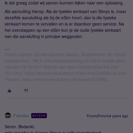
ik dat graag zodat wij samen kunnen kijken naar een oplossing.
Als aanvulling hierop: Als de fysieke simkaart van Simyo is, maar
dezelfde aansluiting als bij de eSim hoort, dan is die fysieke
simkaart komen te vervallen en is er daardoor geen service. Na
het overstappen op een eSim kun je de oude fysieke simkaart
van die aansluiting in principe weggooien.
Forum experts zijn behulpzame klanten. Moderatoren zijn Simyo
medewerkers. Wil je vriendendeal-korting en heb je helaas geen
vrienden bij Simyo? Gebruik dan deze vriendendeal-link voor
Sim-Only: https://vriendendeal.simyo.nl/sim-only/ZnNV6c en voor
Prepaid: https://vriendendeal.simyo.nl/prepaid/ZnNV6c.
Frenske
Forum|Forum|4 years ago
AUTEUR
Seren. Bedankt.
mijn provider is al jaren Simyo in volle tevredenheid.