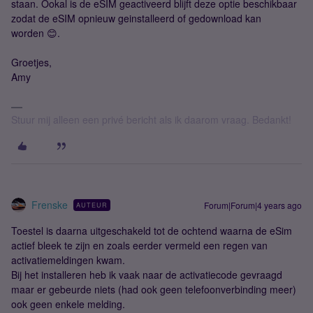
staan. Ookal is de eSIM geactiveerd blijft deze optie beschikbaar
zodat de eSIM opnieuw geinstalleerd of gedownload kan
worden 😊.
Groetjes,
Amy
Stuur mij alleen een privé bericht als ik daarom vraag. Bedankt!
Frenske
Forum|Forum|4 years ago
AUTEUR
Toestel is daarna uitgeschakeld tot de ochtend waarna de eSim
actief bleek te zijn en zoals eerder vermeld een regen van
activatiemeldingen kwam.
Bij het installeren heb ik vaak naar de activatiecode gevraagd
maar er gebeurde niets (had ook geen telefoonverbinding meer)
ook geen enkele melding.