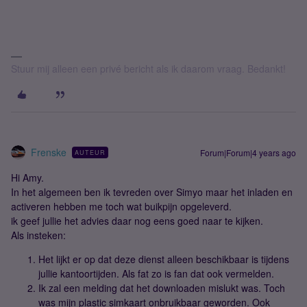
Stuur mij alleen een privé bericht als ik daarom vraag. Bedankt!
Frenske
Forum|Forum|4 years ago
AUTEUR
Hi Amy.
In het algemeen ben ik tevreden over Simyo maar het inladen en
activeren hebben me toch wat buikpijn opgeleverd.
ik geef jullie het advies daar nog eens goed naar te kijken.
Als insteken:
Het lijkt er op dat deze dienst alleen beschikbaar is tijdens
jullie kantoortijden. Als fat zo is fan dat ook vermelden.
Ik zal een melding dat het downloaden mislukt was. Toch
was mijn plastic simkaart onbruikbaar geworden. Ook