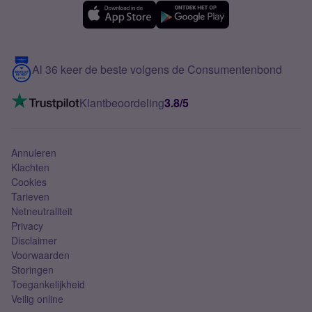
eSIM
Samsung A56
Over Simyo
Samsung
Meerdere nummers
Samsung S25 FE
Blog
5G internet
Contact
Al 36 keer de beste volgens de Consumentenbond
Mobiel internet
VoLTE 4G bellen
Klantbeoordeling
3.8/5
Mobiel abonnement
Simkaart
Annuleren
Klachten
Cookies
Tarieven
Netneutraliteit
Privacy
Disclaimer
Voorwaarden
Storingen
Toegankelijkheid
Veilig online