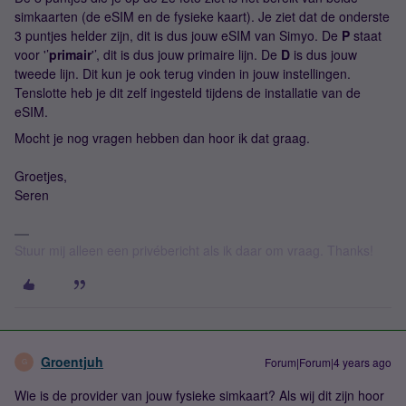
simkaarten (de eSIM en de fysieke kaart). Je ziet dat de onderste
3 puntjes helder zijn, dit is dus jouw eSIM van Simyo. De
P
staat
voor '’
primair
'’, dit is dus jouw primaire lijn. De
D
is dus jouw
tweede lijn. Dit kun je ook terug vinden in jouw instellingen.
Tenslotte heb je dit zelf ingesteld tijdens de installatie van de
eSIM.
Mocht je nog vragen hebben dan hoor ik dat graag.
Groetjes,
Seren
Stuur mij alleen een privébericht als ik daar om vraag. Thanks!
Groentjuh
Forum|Forum|4 years ago
G
Wie is de provider van jouw fysieke simkaart? Als wij dit zijn hoor