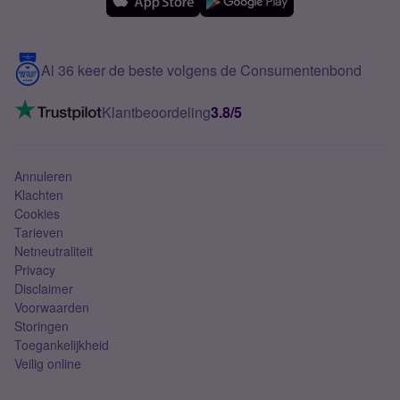
Samsung
Meerdere nummers
Samsung S25 FE
Blog
5G internet
Contact
Al 36 keer de beste volgens de Consumentenbond
Mobiel internet
VoLTE 4G bellen
Klantbeoordeling
3.8/5
Mobiel abonnement
Simkaart
Annuleren
Klachten
Cookies
Tarieven
Netneutraliteit
Privacy
Disclaimer
Voorwaarden
Storingen
Toegankelijkheid
Veilig online