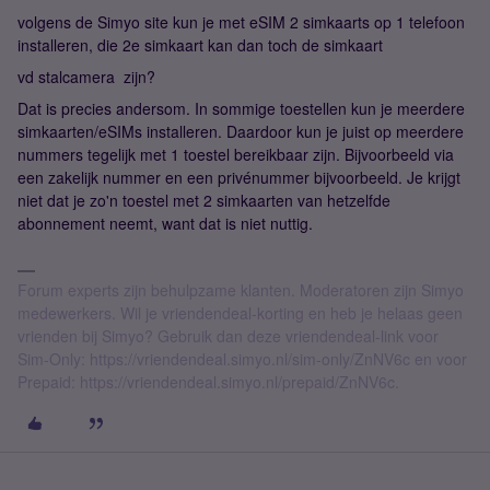
volgens de Simyo site kun je met eSIM 2 simkaarts op 1 telefoon
installeren, die 2e simkaart kan dan toch de simkaart
vd stalcamera zijn?
Dat is precies andersom. In sommige toestellen kun je meerdere
simkaarten/eSIMs installeren. Daardoor kun je juist op meerdere
nummers tegelijk met 1 toestel bereikbaar zijn. Bijvoorbeeld via
een zakelijk nummer en een privénummer bijvoorbeeld. Je krijgt
niet dat je zo'n toestel met 2 simkaarten van hetzelfde
abonnement neemt, want dat is niet nuttig.
Forum experts zijn behulpzame klanten. Moderatoren zijn Simyo
medewerkers. Wil je vriendendeal-korting en heb je helaas geen
vrienden bij Simyo? Gebruik dan deze vriendendeal-link voor
Sim-Only: https://vriendendeal.simyo.nl/sim-only/ZnNV6c en voor
Prepaid: https://vriendendeal.simyo.nl/prepaid/ZnNV6c.