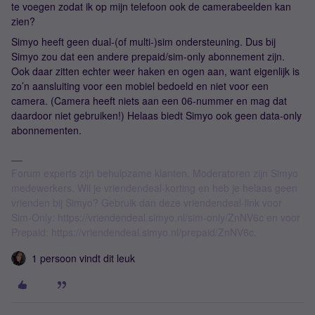
te voegen zodat ik op mijn telefoon ook de camerabeelden kan
zien?
Simyo heeft geen dual-(of multi-)sim ondersteuning. Dus bij
Simyo zou dat een andere prepaid/sim-only abonnement zijn.
Ook daar zitten echter weer haken en ogen aan, want eigenlijk is
zo’n aansluiting voor een mobiel bedoeld en niet voor een
camera. (Camera heeft niets aan een 06-nummer en mag dat
daardoor niet gebruiken!) Helaas biedt Simyo ook geen data-only
abonnementen.
Forum experts zijn behulpzame klanten. Moderatoren zijn Simyo
medewerkers. Wil je vriendendeal-korting en heb je helaas geen
vrienden bij Simyo? Gebruik dan deze vriendendeal-link voor
Sim-Only: https://vriendendeal.simyo.nl/sim-only/ZnNV6c en voor
Prepaid: https://vriendendeal.simyo.nl/prepaid/ZnNV6c.
1 persoon vindt dit leuk