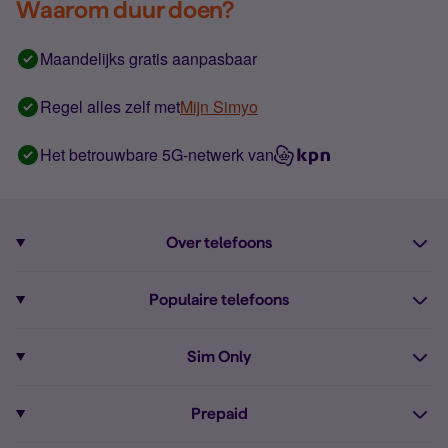
Waarom duur doen?
Maandelijks gratis aanpasbaar
Regel alles zelf met
Mijn Simyo
Het betrouwbare 5G-netwerk van
Over telefoons
Abonnement met telefoon
Populaire telefoons
Informatie over telefoons
Pixel 10
Sim Only
Alle telefoons
Pixel 9a
Sim Only
Prepaid
iPhone 16
Sim Only internet