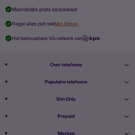
Maandelijks gratis aanpasbaar
Regel alles zelf met
Mijn Simyo
Het betrouwbare 5G-netwerk van
Over telefoons
Abonnement met telefoon
Populaire telefoons
Informatie over telefoons
Pixel 10
Sim Only
Alle telefoons
Pixel 9a
Sim Only
Prepaid
iPhone 16
Sim Only internet
Prepaid
iPhone 16e
Merken