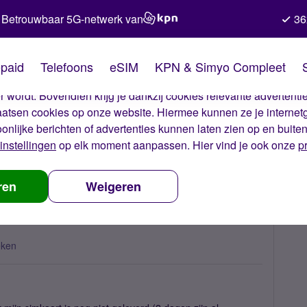
Betrouwbaar 5G-netwerk van
36
kies van Simyo
paid
Telefoons
eSIM
KPN & Simyo Compleet
okies op onze website. Met deze cookies zorgen wij ervoor dat j
 wordt. Bovendien krijg je dankzij cookies relevante advertentie
laatsen cookies op onze website. Hiermee kunnen ze je internet
oonlijke berichten of advertenties kunnen laten zien op en buite
instellingen
op elk moment aanpassen. Hier vind je ook onze
p
niet geleverd, wat nu?
ren
Weigeren
eken