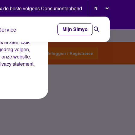
Selecteer taal
x de beste volgens Consumentenbond
Service
Mijn Simyo
e ervaring op de
s te zien. Ook
gedrag volgen,
Start een topic
Inloggen / Registreren
n onze website.
rivacy statement.