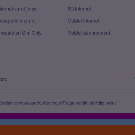
nternet van Simyo
5G internet
nbeperkt internet
Mobiel internet
Prepaid en Sim Only
Mobiel abonnement
bond
Disclaimer
Voorwaarden
Storingen
Toegankelijkheid
Veilig online