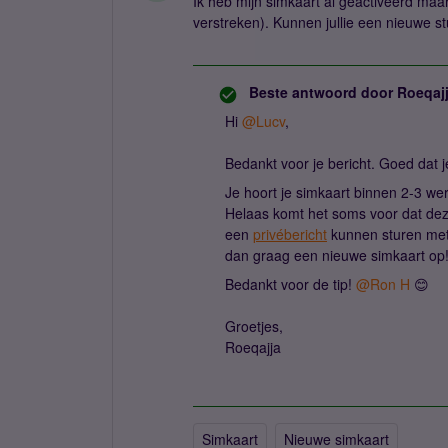
Ik heb mijn simkaart al geactiveerd maar
verstreken). Kunnen jullie een nieuwe s
Beste antwoord door
Roeqaj
Hi ​
@Lucv
,
Bedankt voor je bericht. Goed dat 
Je hoort je simkaart binnen 2-3 we
Helaas komt het soms voor dat deze
een
privébericht
kunnen sturen met 
dan graag een nieuwe simkaart op
Bedankt voor de tip! ​
@Ron H
😊
Groetjes,
Roeqajja
Simkaart
Nieuwe simkaart