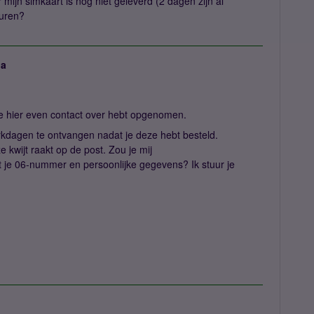
 mijn simkaart is nog niet geleverd (2 dagen zijn al
turen?
ja
je hier even contact over hebt opgenomen.
rkdagen te ontvangen nadat je deze hebt besteld.
 kwijt raakt op de post. Zou je mij
je 06-nummer en persoonlijke gegevens? Ik stuur je
!