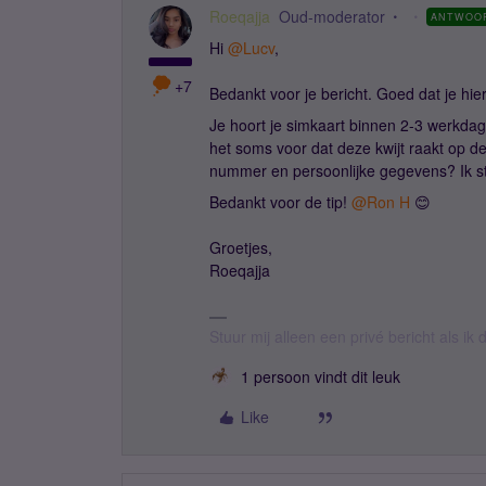
Roeqajja
Oud-moderator
ANTWOO
Hi ​
@Lucv
,
+7
Bedankt voor je bericht. Goed dat je hi
Je hoort je simkaart binnen 2-3 werkda
het soms voor dat deze kwijt raakt op d
nummer en persoonlijke gegevens? Ik st
Bedankt voor de tip! ​
@Ron H
😊
Groetjes,
Roeqajja
Stuur mij alleen een privé bericht als i
1 persoon vindt dit leuk
Like