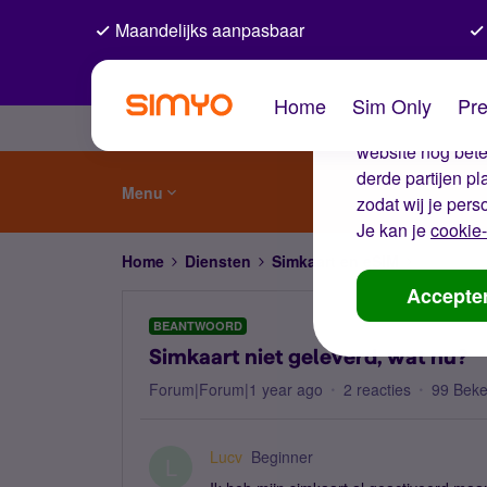
Maandelijks aanpasbaar
De coo
Home
Sim Only
Pre
Wij gebruiken co
website nog beter
derde partijen p
Menu
zodat wij je pers
Je kan je
cookie-
Home
Diensten
Simkaart en eSIM
Simkaart 
Accepte
BEANTWOORD
Simkaart niet geleverd, wat nu?
Forum|Forum|1 year ago
2 reacties
99 Bek
Lucv
Beginner
L