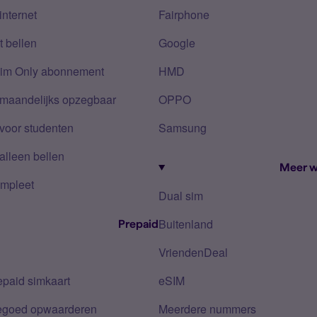
internet
Fairphone
 bellen
Google
Sim Only abonnement
HMD
 maandelijks opzegbaar
OPPO
voor studenten
Samsung
alleen bellen
Meer w
mpleet
Dual sim
Buitenland
Prepaid
VriendenDeal
epaid simkaart
eSIM
tegoed opwaarderen
Meerdere nummers