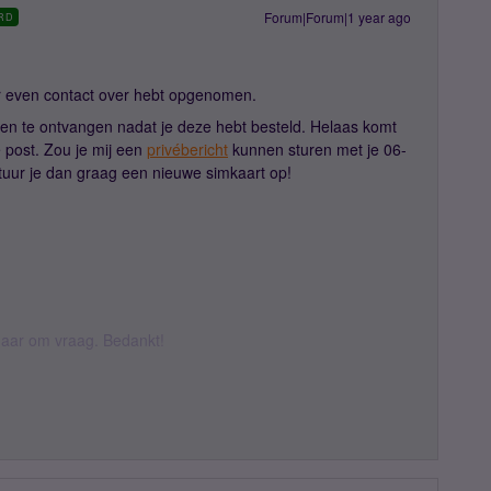
Forum|Forum|1 year ago
RD
er even contact over hebt opgenomen.
gen te ontvangen nadat je deze hebt besteld. Helaas komt
e post. Zou je mij een
privébericht
kunnen sturen met je 06-
uur je dan graag een nieuwe simkaart op!
k daar om vraag. Bedankt!