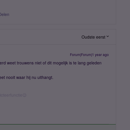
Delen
Oudste eerst
Forum|Forum|1 year ago
erd weet trouwens niet of dit mogelijk is te lang geleden
et nooit waar hij nu uithangt.
icteerfunctie😉