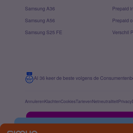
Samsung A36
Prepaid i
Samsung A56
Prepaid o
Samsung S25 FE
Verschil 
Al 36 keer de beste volgens de Consumenten
Annuleren
Klachten
Cookies
Tarieven
Netneutraliteit
Privacy