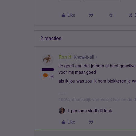
Like
2 reacties
Ron H
Know-it-all
Je geeft aan dat je hem al hebt geactive
voor mij maar goed
+6
als ik jou was zou ik hem blokkeren je we
100% afhankelijk van VoiceOver en de d
1 persoon vindt dit leuk
Like