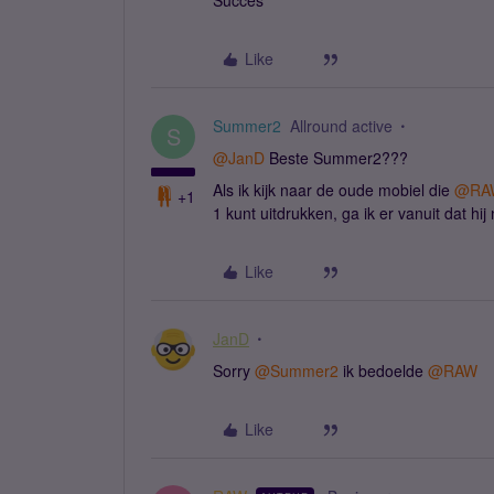
Succes
Like
Summer2
Allround active
S
@JanD
Beste Summer2???
Als ik kijk naar de oude mobiel die ​
@RA
+1
1 kunt uitdrukken, ga ik er vanuit dat hi
Like
JanD
Sorry ​
@Summer2
ik bedoelde ​
@RAW
Like