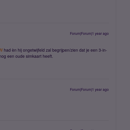
Forum|Forum|1 year ago
W
had èn hij ongetwijfeld zal begrijpen/zien dat je een 3-in-
j nog een oude simkaart heeft.
Forum|Forum|1 year ago