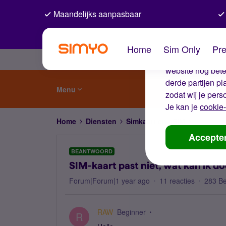
Maandelijks aanpasbaar
De coo
Home
Sim Only
Pre
Wij gebruiken co
website nog beter
derde partijen p
Menu
zodat wij je pers
Je kan je
cookie-
Home
Diensten
Simkaart en eSIM
SIM-kaart
Accepte
BEANTWOORD
SIM-kaart past niet, wat kan ik d
Forum|Forum|1 year ago
11 reacties
283 B
RAW
Beginner
R