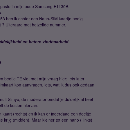
e paste in mijn oude Samsung E1130B.
s.
A53 heb ik echter een Nano-SIM kaartje nodig.
 ? Uiteraard met hetzelfde nummer.
idelijkheid en betere vindbaarheid.
n
 beetje TE vlot met mijn vraag hier; Iets later
simkaart kon aanvragen, iets, wat ik dus ook gedaan
nuit Simyo, de moderator omdat je duidelijk al heel
eft de kosten hiervan.
 kaart (rechts) en ik kan er inderdaad een deeltje
e krijg (midden). Maar kleiner tot een nano ( links)