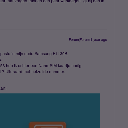
kaart aanvragen. Binnen een paar werkdagen ligt hij dan in
Forum|Forum|1 year ago
e paste in mijn oude Samsung E1130B.
s.
A53 heb ik echter een Nano-SIM kaartje nodig.
 ? Uiteraard met hetzelfde nummer.
art: