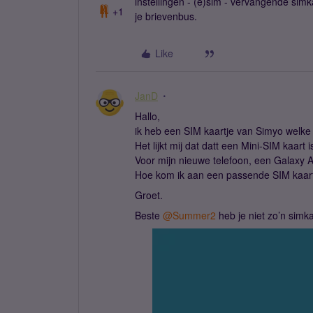
instellingen - (e)sim - vervangende sim
+1
je brievenbus.
Like
JanD
Hallo,
ik heb een SIM kaartje van Simyo welk
Het lijkt mij dat datt een Mini-SIM kaart i
Voor mijn nieuwe telefoon, een Galaxy 
Hoe kom ik aan een passende SIM kaart
Groet.
Beste ​
@Summer2
heb je niet zo’n simka