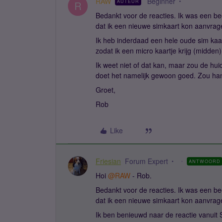
RAW
Beginner
AUTEUR
R
Bedankt voor de reacties. Ik was een beet
dat ik een nieuwe simkaart kon aanvrage
Ik heb inderdaad een hele oude sim kaar
zodat ik een micro kaartje krijg (midden)
Ik weet niet of dat kan, maar zou de hui
doet het namelijk gewoon goed. Zou han
Groet,
Rob
Like
Friesian
Forum Expert
ANTWOORD
Hoi ​
@RAW
- Rob.
Bedankt voor de reacties. Ik was een beet
dat ik een nieuwe simkaart kon aanvrage
Ik ben benieuwd naar de reactie vanuit S