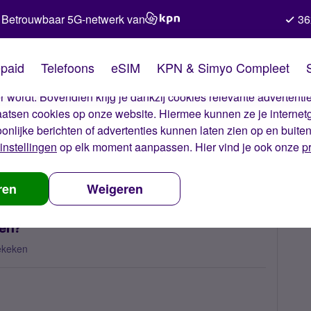
Betrouwbaar 5G-netwerk van
36
kies van Simyo
paid
Telefoons
eSIM
KPN & Simyo Compleet
okies op onze website. Met deze cookies zorgen wij ervoor dat j
 wordt. Bovendien krijg je dankzij cookies relevante advertentie
laatsen cookies op onze website. Hiermee kunnen ze je internet
oonlijke berichten of advertenties kunnen laten zien op en buite
instellingen
op elk moment aanpassen. Hier vind je ook onze
p
 past niet, wat kan ik doen?
ren
Weigeren
oen?
ekeken