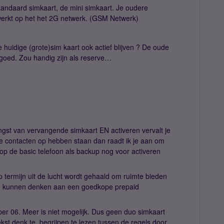
tandaard simkaart, de mini simkaart. Je oudere
 werkt op het het 2G netwerk. (GSM Netwerk)
e huidige (grote)sim kaart ook actief blijven ? De oude
goed. Zou handig zijn als reserve…
ngst van vervangende simkaart EN activeren vervalt je
je contacten op hebben staan dan raadt ik je aan om
 op de basic telefoon als backup nog voor activeren
termijn uit de lucht wordt gehaald om ruimte bieden
og kunnen denken aan een goedkope prepaid
per 06. Meer is niet mogelijk. Dus geen duo simkaart
tekst denk te begrijpen te lezen tussen de regels door.