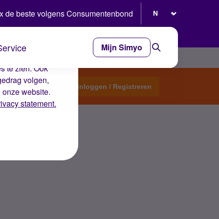
Selecteer taal
x de beste volgens Consumentenbond
Service
Mijn Simyo
e ervaring op de
s te zien. Ook
gedrag volgen,
Start een topic
Inloggen / Registreren
n onze website.
rivacy statement.