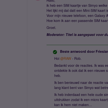
Hallo,
ik heb een SIM kaartje van Simyo welk
Het lijkt mij dat datt een Mini-SIM kaart i
Voor mijn nieuwe telefoon, een Galaxy 
Hoe kom ik aan een passende SIM kaart
Groet.
Moderator: Titel is aangepast voor du
Beste antwoord door
Friesia
Hoi ​
@RAW
- Rob.
Bedankt voor de reacties. Ik was een
ontdekte ik ook dat ik een nieuwe 
heb.
Ik ben benieuwd naar de reactie va
lang klant bent van Simyo wat betr
Ik heb inderdaad een hele oude sim
uitdrukken zodat ik een micro kaartj
kan ik hem niet maken…