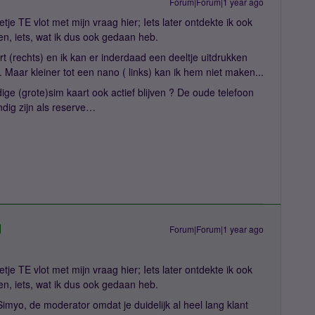
Forum|Forum|1 year ago
je TE vlot met mijn vraag hier; Iets later ontdekte ik ook
n, iets, wat ik dus ook gedaan heb.
t (rechts) en ik kan er inderdaad een deeltje uitdrukken
. Maar kleiner tot een nano ( links) kan ik hem niet maken...
dige (grote)sim kaart ook actief blijven ? De oude telefoon
dig zijn als reserve…
Forum|Forum|1 year ago
je TE vlot met mijn vraag hier; Iets later ontdekte ik ook
n, iets, wat ik dus ook gedaan heb.
imyo, de moderator omdat je duidelijk al heel lang klant