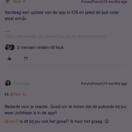
Ron H
Forum|Forum|10 months ago
Vandaag een update van de app in iOS en jawel de puk code
staat erin👍
100% afhankelijk van VoiceOver en de dicteerfunctie😉
2 mensen vinden dit leuk
Roeqajja
Forum|Forum|10 months ago
Hi ​
@Ron H
,
Bedankt voor je reactie. Goed om te horen dat de pukcode bij jou
weer zichtbaar is in de app!!
@JanD
is dit bij jou ook het geval? Ik hoor het graag. 😊