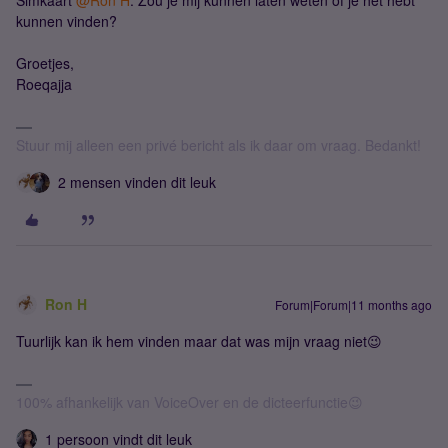
Simkaart ​
@Ron H
. Zou je mij kunnen laten weten of je het hebt
kunnen vinden?
Groetjes,
Roeqajja
Stuur mij alleen een privé bericht als ik daar om vraag. Bedankt!
2 mensen vinden dit leuk
Ron H
Forum|Forum|11 months ago
Tuurlijk kan ik hem vinden maar dat was mijn vraag niet😉
100% afhankelijk van VoiceOver en de dicteerfunctie😉
1 persoon vindt dit leuk