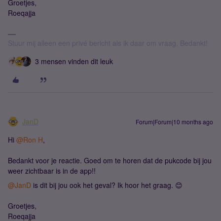
Groetjes,
Roeqajja
Stuur mij alleen een privé bericht als ik daar om vraag. Bedankt!
3 mensen vinden dit leuk
JanD
Forum|Forum|10 months ago
Hi ​
@Ron H
,
Bedankt voor je reactie. Goed om te horen dat de pukcode bij jou
weer zichtbaar is in de app!!
@JanD
is dit bij jou ook het geval? Ik hoor het graag. 😊
Groetjes,
Roeqajja