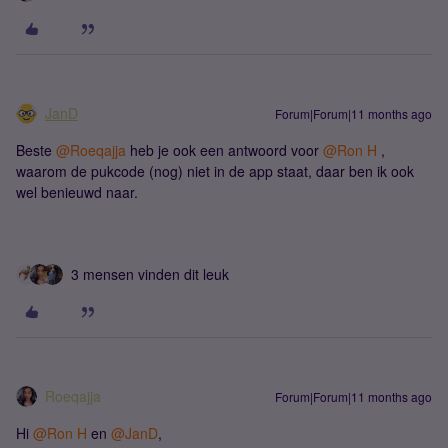
JanD
Forum|Forum|11 months ago
Beste ​
@Roeqajja
heb je ook een antwoord voor ​
@Ron H
,
waarom de pukcode (nog) niet in de app staat, daar ben ik ook
wel benieuwd naar.
3 mensen vinden dit leuk
Roeqajja
Forum|Forum|11 months ago
Hi ​
@Ron H
en ​
@JanD
,