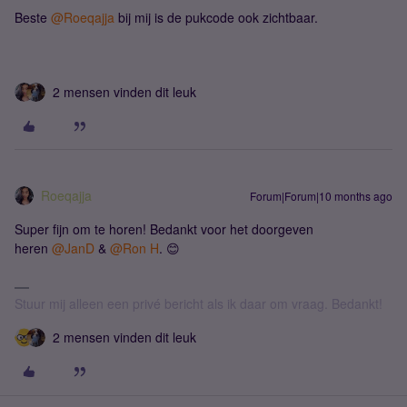
Beste ​
@Roeqajja
bij mij is de pukcode ook zichtbaar.
2 mensen vinden dit leuk
Roeqajja
Forum|Forum|10 months ago
Super fijn om te horen! Bedankt voor het doorgeven
heren
@JanD
& ​
@Ron H
. 😊
Stuur mij alleen een privé bericht als ik daar om vraag. Bedankt!
2 mensen vinden dit leuk