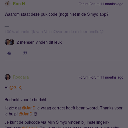
Ron H
Forum|Forum|11 months ago
Waarom staat deze puk code (nog) niet in de Simyo app?
100% afhankelijk van VoiceOver en de dicteerfunctie😉
2 mensen vinden dit leuk
Roeqajja
Forum|Forum|11 months ago
Hi ​
@GJK
,
Bedankt voor je bericht.
Ik zie dat ​
@JanD
je vraag correct heeft beantwoord. Thanks voor
je hulp! ​
@JanD
😊
Je kunt de pukcode via Mijn Simyo vinden bij Instellingen>