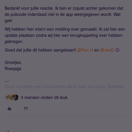
Bedankt voor jullie reactie. Ik ben er zojuist achter gekomen dat
de pukcode inderdaad niet in de app weergegeven wordt. Wat
gek!
Wij hebben hier intern een melding over gemaakt. Ik zal hier een
update plaatsen zodra wij hier een terugkoppeling over hebben
gekregen.
Goed dat jullie dit hebben aangekaart! ​
@Ron H
en ​
@JanD
🙂
Groetjes,
Roeqajja
Stuur mij alleen een privé bericht als ik daar om vraag. Bedankt!
3 mensen vinden dit leuk