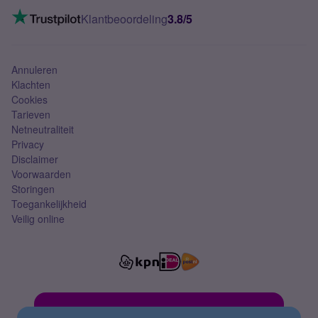
Mobiel internet
VoLTE 4G bellen
Klantbeoordeling
3.8/5
Mobiel abonnement
Simkaart
Annuleren
Klachten
Cookies
Tarieven
Netneutraliteit
Privacy
Disclaimer
Voorwaarden
Storingen
Toegankelijkheid
Veilig online