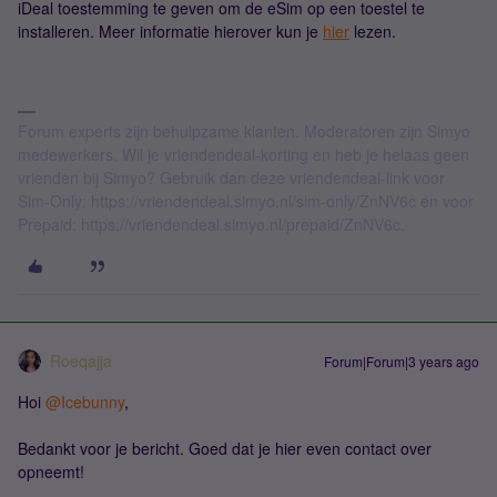
iDeal toestemming te geven om de eSim op een toestel te
installeren. Meer informatie hierover kun je
hier
lezen.
Forum experts zijn behulpzame klanten. Moderatoren zijn Simyo
medewerkers. Wil je vriendendeal-korting en heb je helaas geen
vrienden bij Simyo? Gebruik dan deze vriendendeal-link voor
Sim-Only: https://vriendendeal.simyo.nl/sim-only/ZnNV6c en voor
Prepaid: https://vriendendeal.simyo.nl/prepaid/ZnNV6c.
Roeqajja
Forum|Forum|3 years ago
Hoi
@Icebunny
,
Bedankt voor je bericht. Goed dat je hier even contact over
opneemt!