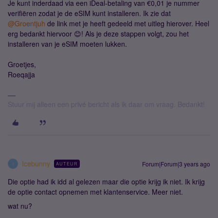
Je kunt inderdaad via een iDeal-betaling van €0,01 je nummer
verifiëren zodat je de eSIM kunt installeren. Ik zie dat
@Groentjuh
de link met je heeft gedeeld met uitleg hierover. Heel
erg bedankt hiervoor 😊! Als je deze stappen volgt, zou het
installeren van je eSIM moeten lukken.
Groetjes,
Roeqajja
Stuur mij alleen een privé bericht als ik daar om vraag. Bedankt!
Icebunny
Forum|Forum|3 years ago
AUTEUR
I
Die optie had ik idd al gelezen maar die optie krijg ik niet. Ik krijg
de optie contact opnemen met klantenservice. Meer niet.
wat nu?