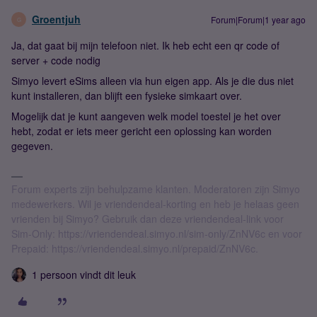
Groentjuh
Forum|Forum|1 year ago
G
Ja, dat gaat bij mijn telefoon niet. Ik heb echt een qr code of
server + code nodig
Simyo levert eSims alleen via hun eigen app. Als je die dus niet
kunt installeren, dan blijft een fysieke simkaart over.
Mogelijk dat je kunt aangeven welk model toestel je het over
hebt, zodat er iets meer gericht een oplossing kan worden
gegeven.
Forum experts zijn behulpzame klanten. Moderatoren zijn Simyo
medewerkers. Wil je vriendendeal-korting en heb je helaas geen
vrienden bij Simyo? Gebruik dan deze vriendendeal-link voor
Sim-Only: https://vriendendeal.simyo.nl/sim-only/ZnNV6c en voor
Prepaid: https://vriendendeal.simyo.nl/prepaid/ZnNV6c.
1 persoon vindt dit leuk