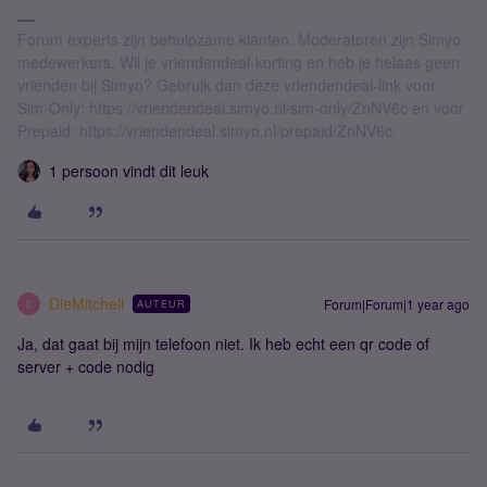
Forum experts zijn behulpzame klanten. Moderatoren zijn Simyo
medewerkers. Wil je vriendendeal-korting en heb je helaas geen
vrienden bij Simyo? Gebruik dan deze vriendendeal-link voor
Sim-Only: https://vriendendeal.simyo.nl/sim-only/ZnNV6c en voor
Prepaid: https://vriendendeal.simyo.nl/prepaid/ZnNV6c.
1 persoon vindt dit leuk
DieMitchell
Forum|Forum|1 year ago
AUTEUR
D
Ja, dat gaat bij mijn telefoon niet. Ik heb echt een qr code of
server + code nodig