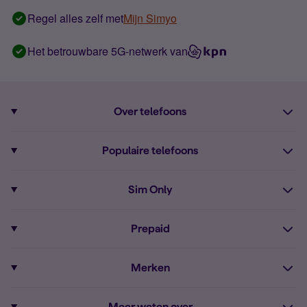
Regel alles zelf met
Mijn Simyo
Het betrouwbare 5G-netwerk van
Over telefoons
Abonnement met telefoon
Populaire telefoons
Informatie over telefoons
Pixel 10
Sim Only
Alle telefoons
Pixel 9a
Sim Only
Prepaid
iPhone 16
Sim Only internet
Prepaid
iPhone 16e
Merken
Onbeperkt bellen
Bestel Prepaid simkaart
iPhone 15
Apple
Zakelijk Sim Only abonnement
Meer weten over