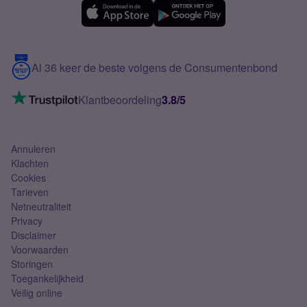
eSIM
Samsung A56
Over Simyo
Samsung
Meerdere nummers
Samsung S25 FE
Blog
5G internet
Contact
Al 36 keer de beste volgens de Consumentenbond
Mobiel internet
VoLTE 4G bellen
Klantbeoordeling
3.8/5
Mobiel abonnement
Simkaart
Annuleren
Klachten
Cookies
Tarieven
Netneutraliteit
Privacy
Disclaimer
Voorwaarden
Storingen
Toegankelijkheid
Veilig online