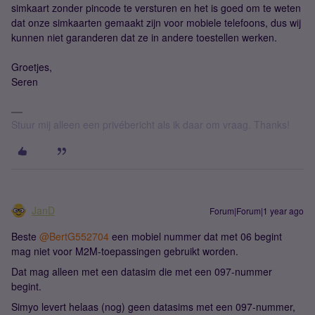
simkaart zonder pincode te versturen en het is goed om te weten
dat onze simkaarten gemaakt zijn voor mobiele telefoons, dus wij
kunnen niet garanderen dat ze in andere toestellen werken.
Groetjes,
Seren
Stuur mij alleen een privébericht als ik daar om vraag. Thanks!
JanD
Forum|Forum|1 year ago
Beste ​
@BertG552704
een mobiel nummer dat met 06 begint
mag niet voor M2M-toepassingen gebruikt worden.
Dat mag alleen met een datasim die met een 097-nummer
begint.
Simyo levert helaas (nog) geen datasims met een 097-nummer,