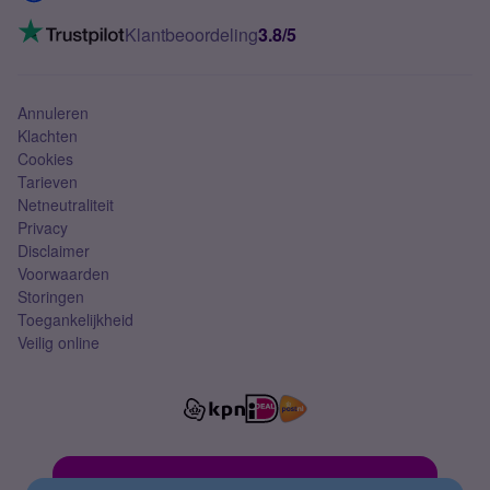
Mobiel internet
VoLTE 4G bellen
Klantbeoordeling
3.8/5
Mobiel abonnement
Simkaart
Annuleren
Klachten
Cookies
Tarieven
Netneutraliteit
Privacy
Disclaimer
Voorwaarden
Storingen
Toegankelijkheid
Veilig online