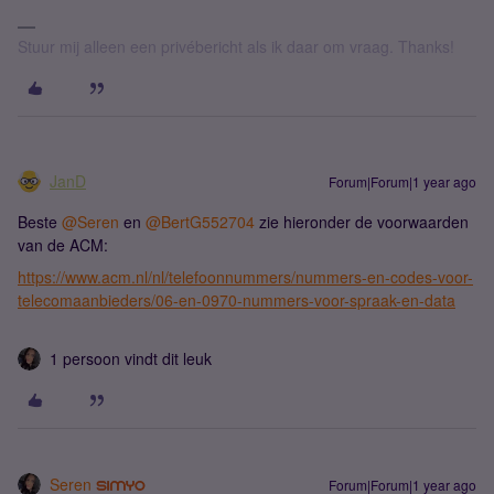
Stuur mij alleen een privébericht als ik daar om vraag. Thanks!
JanD
Forum|Forum|1 year ago
Beste ​
@Seren
en ​
@BertG552704
zie hieronder de voorwaarden
van de ACM:
https://www.acm.nl/nl/telefoonnummers/nummers-en-codes-voor-
telecomaanbieders/06-en-0970-nummers-voor-spraak-en-data
1 persoon vindt dit leuk
Seren
Forum|Forum|1 year ago