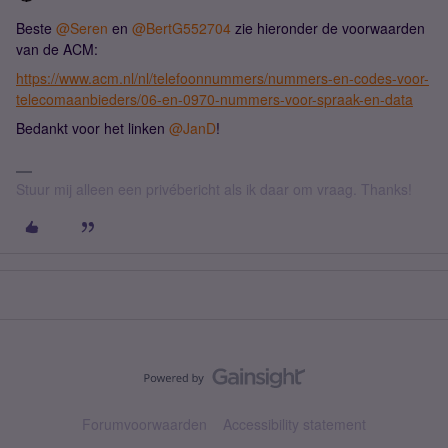
Beste ​
@Seren
en ​
@BertG552704
zie hieronder de voorwaarden
van de ACM:
https://www.acm.nl/nl/telefoonnummers/nummers-en-codes-voor-
telecomaanbieders/06-en-0970-nummers-voor-spraak-en-data
Bedankt voor het linken ​
@JanD
!
Stuur mij alleen een privébericht als ik daar om vraag. Thanks!
Forumvoorwaarden
Accessibility statement