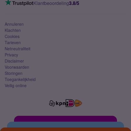
VoLTE 4G bellen
Klantbeoordeling
3.8/5
Mobiel abonnement
Simkaart
Annuleren
Klachten
Cookies
Tarieven
Netneutraliteit
Privacy
Disclaimer
Voorwaarden
Storingen
Toegankelijkheid
Veilig online