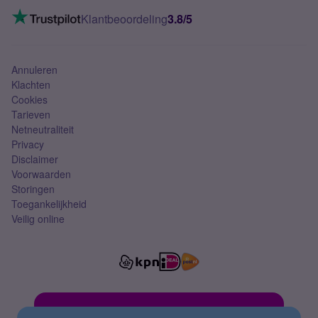
Mobiel internet
VoLTE 4G bellen
Klantbeoordeling
3.8/5
Mobiel abonnement
Simkaart
Annuleren
Klachten
Cookies
Tarieven
Netneutraliteit
Privacy
Disclaimer
Voorwaarden
Storingen
Toegankelijkheid
Veilig online