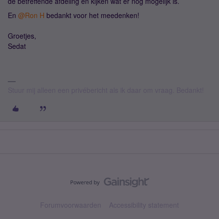
de betreffende afdeling en kijken wat er nog mogelijk is.
En ​
@Ron H
bedankt voor het meedenken!
Groetjes,
Sedat
Stuur mij alleen een privébericht als ik daar om vraag. Bedankt!
Forumvoorwaarden
Accessibility statement