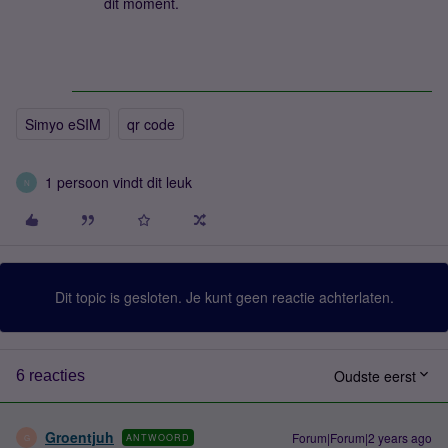
dit moment.
Simyo eSIM
qr code
1 persoon vindt dit leuk
N
Dit topic is gesloten. Je kunt geen reactie achterlaten.
Oudste eerst
6 reacties
Groentjuh
Forum|Forum|2 years ago
ANTWOORD
G