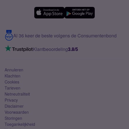
Forum
OPPO
Simyo Compleet
eSIM
Samsung A56
Over Simyo
Samsung
Meerdere nummers
Samsung S25 FE
Blog
5G internet
Contact
Al 36 keer de beste volgens de Consumentenbond
Mobiel internet
VoLTE 4G bellen
Klantbeoordeling
3.8/5
Mobiel abonnement
Simkaart
Annuleren
Klachten
Cookies
Tarieven
Netneutraliteit
Privacy
Disclaimer
Voorwaarden
Storingen
Toegankelijkheid