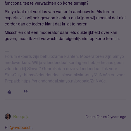
functionaliteit te verwachten op korte termijn?
Simyo laat niet veel los van wat er in aanbouw is. Als forum
experts zijn wij ook gewoon klanten en krijgen wij meestal dat niet
eerder dan de iedere klant dat krijgt te horen.
Misschien dat een moderator daar iets duidelijkheid over kan
geven, maar ik zelf verwacht dat eigenlijk niet op korte termijn.
Forum experts zijn behulpzame klanten. Moderatoren zijn Simyo
medewerkers. Wil je vriendendeal-korting en heb je helaas geen
vrienden bij Simyo? Gebruik dan deze vriendendeal-link voor
Sim-Only: https://vriendendeal.simyo.nl/sim-only/ZnNV6c en voor
Prepaid: https://vriendendeal.simyo.nl/prepaid/ZnNV6c.
Roeqajja
Forum|Forum|2 years ago
Hi
@nvdbosch
,