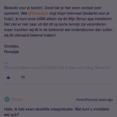
Bedankt voor je bericht. Goed dat je hier even contact over
opneemt. Wat
@Groentjuh
zegt klopt helemaal (bedankt voor je
hulp!), je kunt onze eSIM alleen via de Mijn Simyo app installeren.
Het ziet er niet naar uit dat dit op korte termijn zal veranderen,
maar mochten wij dit in de toekomst wel ondersteunen dan zullen
wij dit uiteraard bekend maken!
Groetjes,
Roeqajja
Stuur mij alleen een privé bericht als ik daar om vraag. Bedankt!
Frednl
Forum|Forum|2 years ago
F
Hallo, ik heb exact dezelfde vraag/situatie. Wat kunt u inmiddels
wel aub?