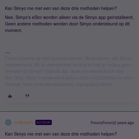
Kan Simyo me met een van deze drie methoden helpen?
Nee, Simyo's eSim worden alleen via de Simyo app geïnstalleerd.
Geen andere methoden worden door Simyo ondersteund op dit
moment.
Forum experts zijn behulpzame klanten. Moderatoren zijn Simyo
medewerkers. Wil je vriendendeal-korting en heb je helaas geen
vrienden bij Simyo? Gebruik dan deze vriendendeal-link voor
Sim-Only: https://vriendendeal.simyo.nl/sim-only/ZnNV6c en voor
Prepaid: https://vriendendeal.simyo.nl/prepaid/ZnNV6c.
nvdbosch
Forum|Forum|2 years ago
AUTEUR
N
Kan Simyo me met een van deze drie methoden helpen?