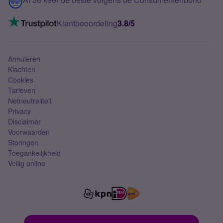
Mobiel internet
VoLTE 4G bellen
Klantbeoordeling
3.8/5
Mobiel abonnement
Simkaart
Annuleren
Klachten
Cookies
Tarieven
Netneutraliteit
Privacy
Disclaimer
Voorwaarden
Storingen
Toegankelijkheid
Veilig online