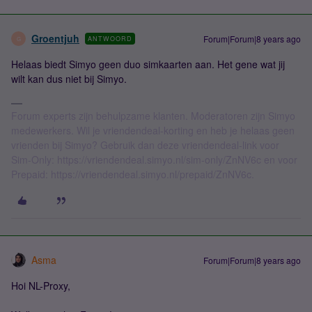
Groentjuh
Forum|Forum|8 years ago
ANTWOORD
G
Helaas biedt Simyo geen duo simkaarten aan. Het gene wat jij
wilt kan dus niet bij Simyo.
Forum experts zijn behulpzame klanten. Moderatoren zijn Simyo
medewerkers. Wil je vriendendeal-korting en heb je helaas geen
vrienden bij Simyo? Gebruik dan deze vriendendeal-link voor
Sim-Only: https://vriendendeal.simyo.nl/sim-only/ZnNV6c en voor
Prepaid: https://vriendendeal.simyo.nl/prepaid/ZnNV6c.
Asma
Forum|Forum|8 years ago
Hoi NL-Proxy,