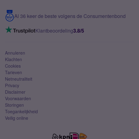
Samsung S25 FE
Blog
5G internet
Contact
Al 36 keer de beste volgens de Consumentenbond
Mobiel internet
VoLTE 4G bellen
Klantbeoordeling
3.8/5
Mobiel abonnement
Simkaart
Annuleren
Klachten
Cookies
Tarieven
Netneutraliteit
Privacy
Disclaimer
Voorwaarden
Storingen
Toegankelijkheid
Veilig online