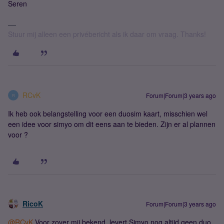
Seren
Stuur mij alleen een privébericht als ik daar om vraag. Thanks!
RCvK
Forum|Forum|3 years ago
R
Ik heb ook belangstelling voor een duosim kaart, misschien wel
een idee voor simyo om dit eens aan te bieden. Zijn er al plannen
voor ?
RicoK
Forum|Forum|3 years ago
@RCvK
Voor zover mij bekend, levert Simyo nog altijd geen duo