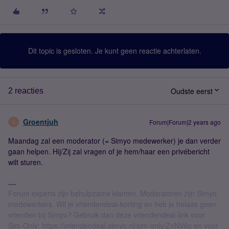
Dit topic is gesloten. Je kunt geen reactie achterlaten.
Oudste eerst
2 reacties
Groentjuh
Forum|Forum|2 years ago
G
Maandag zal een moderator (= Simyo medewerker) je dan verder
gaan helpen. Hij/Zij zal vragen of je hem/haar een privébericht
wilt sturen.
Forum experts zijn behulpzame klanten. Moderatoren zijn Simyo
medewerkers. Wil je vriendendeal-korting en heb je helaas geen
vrienden bij Simyo? Gebruik dan deze vriendendeal-link voor
Sim-Only: https://vriendendeal.simyo.nl/sim-only/ZnNV6c en voor