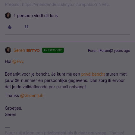
Prepaid: https://vriendendeal.simyo.nl/prepaid/ZnNV6c.
1 persoon vindt dit leuk
Seren
Forum|Forum|2 years ago
ANTWOORD
Hoi
@Evv
,
Bedankt voor je bericht. Je kunt mij een
privé bericht
sturen met
jouw 06-nummer en persoonlijke gegevens. Dan zorg ik ervoor
dat je de validatiecode per e-mail ontvangt.
Thanks
@Groentjuh
!
Groetjes,​​​​​​​
Seren
Stuur mij alleen een privébericht als ik daar om vraag. Thanks!