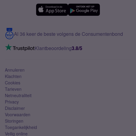
Simyo Compleet
eSIM
Samsung A56
Over Simyo
Samsung
Meerdere nummers
Samsung S25 FE
Blog
5G internet
Contact
Al 36 keer de beste volgens de Consumentenbond
Mobiel internet
VoLTE 4G bellen
Klantbeoordeling
3.8/5
Mobiel abonnement
Simkaart
Annuleren
Klachten
Cookies
Tarieven
Netneutraliteit
Privacy
Disclaimer
Voorwaarden
Storingen
Toegankelijkheid
Veilig online