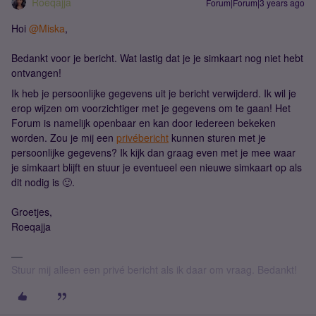
Roeqajja
Forum|Forum|3 years ago
Hoi
@Miska
,
Bedankt voor je bericht. Wat lastig dat je je simkaart nog niet hebt
ontvangen!
Ik heb je persoonlijke gegevens uit je bericht verwijderd. Ik wil je
erop wijzen om voorzichtiger met je gegevens om te gaan! Het
Forum is namelijk openbaar en kan door iedereen bekeken
worden. Zou je mij een
privébericht
kunnen sturen met je
persoonlijke gegevens? Ik kijk dan graag even met je mee waar
je simkaart blijft en stuur je eventueel een nieuwe simkaart op als
dit nodig is 🙂.
Groetjes,
Roeqajja
Stuur mij alleen een privé bericht als ik daar om vraag. Bedankt!