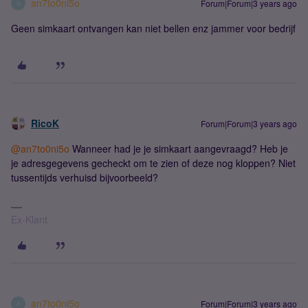
an7to0ni5o
Forum|Forum|3 years ago
A
Geen simkaart ontvangen kan niet bellen enz jammer voor bedrijf
RicoK
Forum|Forum|3 years ago
@an7to0ni5o
Wanneer had je je simkaart aangevraagd? Heb je
je adresgegevens gecheckt om te zien of deze nog kloppen? Niet
tussentijds verhuisd bijvoorbeeld?
Ex-Klant
an7to0ni5o
Forum|Forum|3 years ago
A