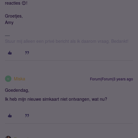
reacties 😊!
Groetjes,
Amy
Stuur mij alleen een privé bericht als ik daarom vraag. Bedankt!
Miska
Forum|Forum|3 years ago
M
Goedendag,
Ik heb mijn nieuwe simkaart niet ontvangen, wat nu?