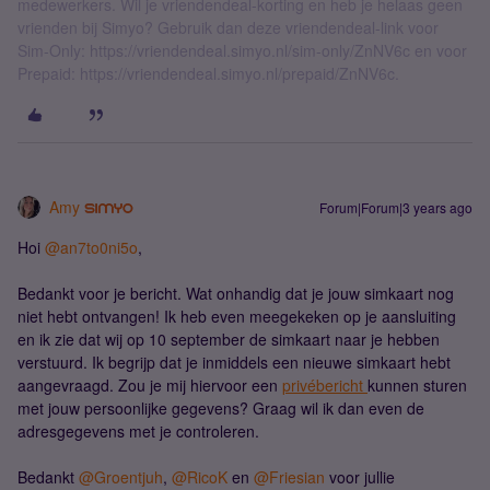
medewerkers. Wil je vriendendeal-korting en heb je helaas geen
vrienden bij Simyo? Gebruik dan deze vriendendeal-link voor
Sim-Only: https://vriendendeal.simyo.nl/sim-only/ZnNV6c en voor
Prepaid: https://vriendendeal.simyo.nl/prepaid/ZnNV6c.
Amy
Forum|Forum|3 years ago
Hoi
@an7to0ni5o
,
Bedankt voor je bericht. Wat onhandig dat je jouw simkaart nog
niet hebt ontvangen! Ik heb even meegekeken op je aansluiting
en ik zie dat wij op 10 september de simkaart naar je hebben
verstuurd. Ik begrijp dat je inmiddels een nieuwe simkaart hebt
aangevraagd. Zou je mij hiervoor een
privébericht
kunnen sturen
met jouw persoonlijke gegevens? Graag wil ik dan even de
adresgegevens met je controleren.
Bedankt
@Groentjuh
,
@RicoK
en
@Friesian
voor jullie