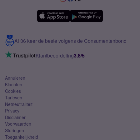
Samsung A36
Forum
OPPO
Simyo Compleet
eSIM
Samsung A56
Over Simyo
Samsung
Meerdere nummers
Samsung S25 FE
Blog
5G internet
Contact
Al 36 keer de beste volgens de Consumentenbond
Mobiel internet
VoLTE 4G bellen
Klantbeoordeling
3.8/5
Mobiel abonnement
Simkaart
Annuleren
Klachten
Cookies
Tarieven
Netneutraliteit
Privacy
Disclaimer
Voorwaarden
Storingen
Toegankelijkheid