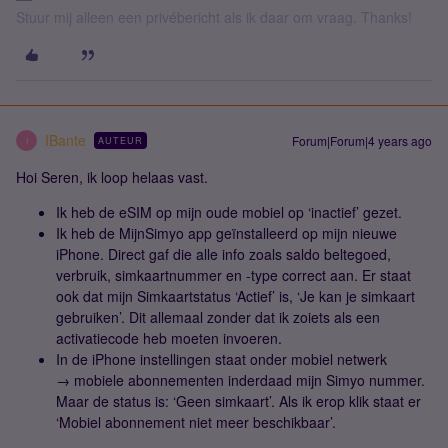
Stuur mij alleen een privébericht als ik daar om vraag. Thanks!
IBante
Forum|Forum|4 years ago
AUTEUR
I
Hoi Seren, ik loop helaas vast.
Ik heb de eSIM op mijn oude mobiel op ‘inactief’ gezet.
Ik heb de MijnSimyo app geïnstalleerd op mijn nieuwe
iPhone. Direct gaf die alle info zoals saldo beltegoed,
verbruik, simkaartnummer en -type correct aan. Er staat
ook dat mijn Simkaartstatus ‘Actief’ is, ‘Je kan je simkaart
gebruiken’. Dit allemaal zonder dat ik zoiets als een
activatiecode heb moeten invoeren.
In de iPhone instellingen staat onder mobiel netwerk
→ mobiele abonnementen inderdaad mijn Simyo nummer.
Maar de status is: ‘Geen simkaart’. Als ik erop klik staat er
‘Mobiel abonnement niet meer beschikbaar’.