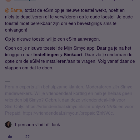
@IBante
, totdat de eSim op je nieuwe toestel werkt, hoeft en
niets te deactiveren of te verwijderen op je oude toestel. Je oude
toestel moet bereikbaar zijn om een bevestigings-sms te
ontvangen!
Op je nieuwe toestel wil je een eSim aanvragen.
Open op je nieuwe toestel de Mijn Simyo app. Daar ga je na het
inloggen naar
Instellingen > Simkaart
. Daar zie je onderaan de
optie om de eSIM te installeren/aan te vragen. Volg vanaf daar de
stappen om dat te doen.
Forum experts zijn behulpzame klanten. Moderatoren zijn Simyo
medewerkers. Wil je vriendendeal-korting en heb je helaas geen
vrienden bij Simyo? Gebruik dan deze vriendendeal-link voor
Sim-Only: https://vriendendeal.simyo.nl/sim-only/ZnNV6c en voor
Prepaid: https://vriendendeal.simyo.nl/prepaid/ZnNV6c.
1 persoon vindt dit leuk