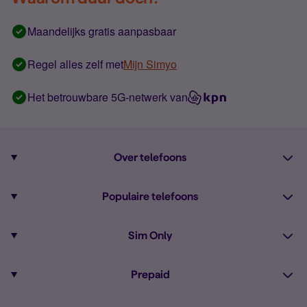
Maandelijks gratis aanpasbaar
Regel alles zelf met
Mijn Simyo
Het betrouwbare 5G-netwerk van
Over telefoons
Abonnement met telefoon
Populaire telefoons
Informatie over telefoons
Pixel 10
Sim Only
Alle telefoons
Pixel 9a
Sim Only
Prepaid
iPhone 16
Sim Only internet
Prepaid
iPhone 16e