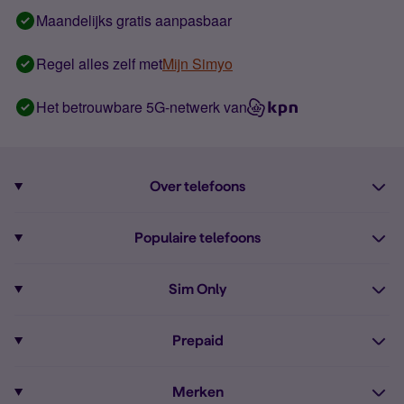
Maandelijks gratis aanpasbaar
Regel alles zelf met
Mijn Simyo
Het betrouwbare 5G-netwerk van
Over telefoons
Abonnement met telefoon
Populaire telefoons
Informatie over telefoons
Pixel 10
Sim Only
Alle telefoons
Pixel 9a
Sim Only
Prepaid
iPhone 16
Sim Only internet
Prepaid
iPhone 16e
Merken
Onbeperkt bellen