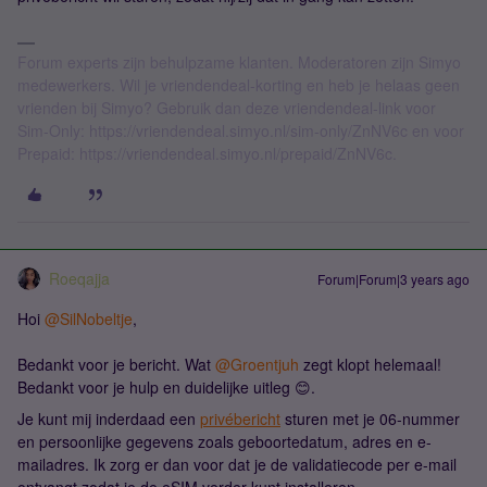
Forum experts zijn behulpzame klanten. Moderatoren zijn Simyo
medewerkers. Wil je vriendendeal-korting en heb je helaas geen
vrienden bij Simyo? Gebruik dan deze vriendendeal-link voor
Sim-Only: https://vriendendeal.simyo.nl/sim-only/ZnNV6c en voor
Prepaid: https://vriendendeal.simyo.nl/prepaid/ZnNV6c.
Roeqajja
Forum|Forum|3 years ago
Hoi
@SilNobeltje
,
Bedankt voor je bericht. Wat
@Groentjuh
zegt klopt helemaal!
Bedankt voor je hulp en duidelijke uitleg 😊.
Je kunt mij inderdaad een
privébericht
sturen met je 06-nummer
en persoonlijke gegevens zoals geboortedatum, adres en e-
mailadres. Ik zorg er dan voor dat je de validatiecode per e-mail