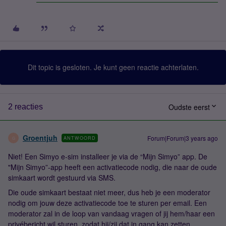
Dit topic is gesloten. Je kunt geen reactie achterlaten.
Oudste eerst
2 reacties
Groentjuh
Forum|Forum|3 years ago
ANTWOORD
G
Niet! Een Simyo e-sim installeer je via de “Mijn Simyo” app. De
"Mijn Simyo”-app heeft een activatiecode nodig, die naar de oude
simkaart wordt gestuurd via SMS.
Die oude simkaart bestaat niet meer, dus heb je een moderator
nodig om jouw deze activatiecode toe te sturen per email. Een
moderator zal in de loop van vandaag vragen of jij hem/haar een
privébericht wil sturen, zodat hij/zij dat in gang kan zetten.