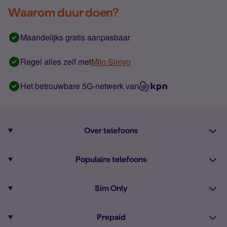
Waarom duur doen?
Maandelijks gratis aanpasbaar
Regel alles zelf met
Mijn Simyo
Het betrouwbare 5G-netwerk van
Over telefoons
Abonnement met telefoon
Populaire telefoons
Informatie over telefoons
Pixel 10
Sim Only
Alle telefoons
Pixel 9a
Sim Only
Prepaid
iPhone 16