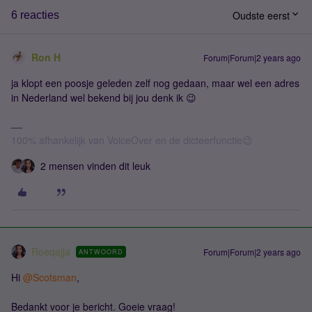
Oudste eerst
6 reacties
Ron H
Forum|Forum|2 years ago
ja klopt een poosje geleden zelf nog gedaan, maar wel een adres
in Nederland wel bekend bij jou denk ik 😉
100% afhankelijk van VoiceOver en de dicteerfunctie😉
2 mensen vinden dit leuk
Roeqajja
Forum|Forum|2 years ago
ANTWOORD
Hi
@Scotsman
,
Bedankt voor je bericht. Goeie vraag!