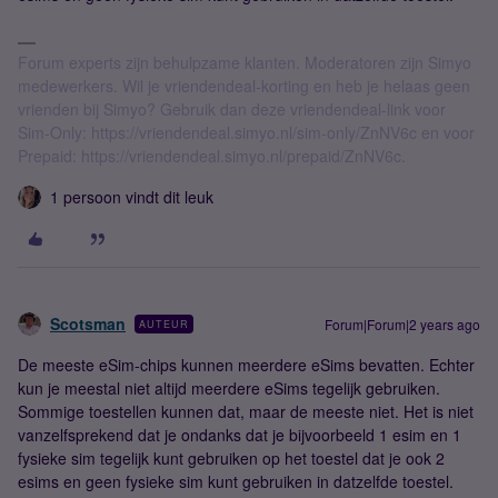
Forum experts zijn behulpzame klanten. Moderatoren zijn Simyo
medewerkers. Wil je vriendendeal-korting en heb je helaas geen
vrienden bij Simyo? Gebruik dan deze vriendendeal-link voor
Sim-Only: https://vriendendeal.simyo.nl/sim-only/ZnNV6c en voor
Prepaid: https://vriendendeal.simyo.nl/prepaid/ZnNV6c.
1 persoon vindt dit leuk
Scotsman
Forum|Forum|2 years ago
AUTEUR
De meeste eSim-chips kunnen meerdere eSims bevatten. Echter
kun je meestal niet altijd meerdere eSims tegelijk gebruiken.
Sommige toestellen kunnen dat, maar de meeste niet. Het is niet
vanzelfsprekend dat je ondanks dat je bijvoorbeeld 1 esim en 1
fysieke sim tegelijk kunt gebruiken op het toestel dat je ook 2
esims en geen fysieke sim kunt gebruiken in datzelfde toestel.