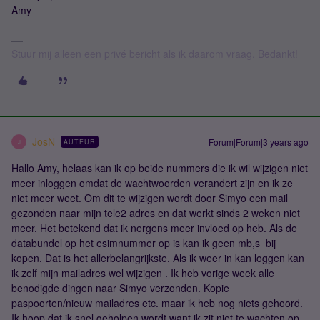
Amy
Stuur mij alleen een privé bericht als ik daarom vraag. Bedankt!
JosN
Forum|Forum|3 years ago
AUTEUR
J
Hallo Amy, helaas kan ik op beide nummers die ik wil wijzigen niet
meer inloggen omdat de wachtwoorden verandert zijn en ik ze
niet meer weet. Om dit te wijzigen wordt door Simyo een mail
gezonden naar mijn tele2 adres en dat werkt sinds 2 weken niet
meer. Het betekend dat ik nergens meer invloed op heb. Als de
databundel op het esimnummer op is kan ik geen mb,s bij
kopen. Dat is het allerbelangrijkste. Als ik weer in kan loggen kan
ik zelf mijn mailadres wel wijzigen . Ik heb vorige week alle
benodigde dingen naar Simyo verzonden. Kopie
paspoorten/nieuw mailadres etc. maar ik heb nog niets gehoord.
Ik hoop dat ik snel geholpen wordt want ik zit niet te wachten op