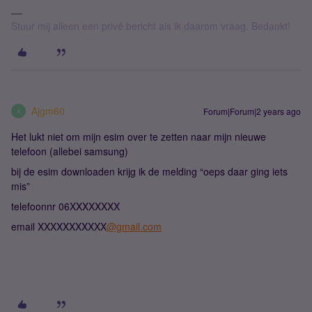
Stuur mij alleen een privé bericht als ik daarom vraag. Bedankt!
Ajgm60
Forum|Forum|2 years ago
A
Het lukt niet om mijn esim over te zetten naar mijn nieuwe
telefoon (allebei samsung)
bij de esim downloaden krijg ik de melding “oeps daar ging iets
mis”
telefoonnr 06XXXXXXXX
email XXXXXXXXXXX
@gmail.com