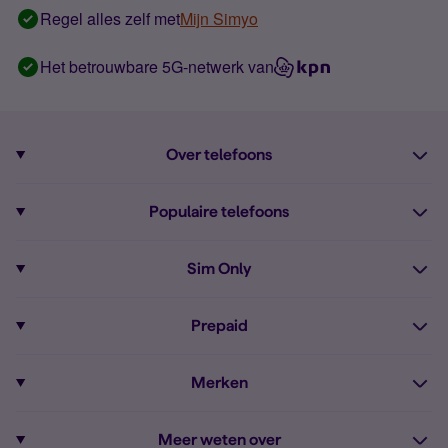
Regel alles zelf met
Mijn Simyo
Het betrouwbare 5G-netwerk van
Over telefoons
Abonnement met telefoon
Populaire telefoons
Informatie over telefoons
Pixel 10
Sim Only
Alle telefoons
Pixel 9a
Sim Only
Prepaid
iPhone 16
Sim Only internet
Prepaid
iPhone 16e
Merken
Onbeperkt bellen
Bestel Prepaid simkaart
iPhone 15
Apple
Zakelijk Sim Only abonnement
Meer weten over
Prepaid tegoed opwaarderen