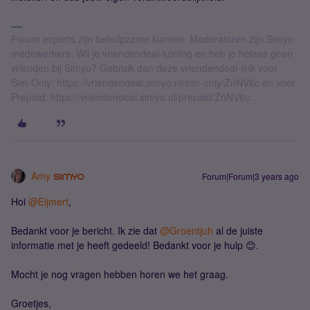
Forum experts zijn behulpzame klanten. Moderatoren zijn Simyo
medewerkers. Wil je vriendendeal-korting en heb je helaas geen
vrienden bij Simyo? Gebruik dan deze vriendendeal-link voor
Sim-Only: https://vriendendeal.simyo.nl/sim-only/ZnNV6c en voor
Prepaid: https://vriendendeal.simyo.nl/prepaid/ZnNV6c.
Amy
Forum|Forum|3 years ago
Hoi
@Eijmert
,
Bedankt voor je bericht. Ik zie dat
@Groentjuh
al de juiste
informatie met je heeft gedeeld! Bedankt voor je hulp 😊.
Mocht je nog vragen hebben horen we het graag.
Groetjes,