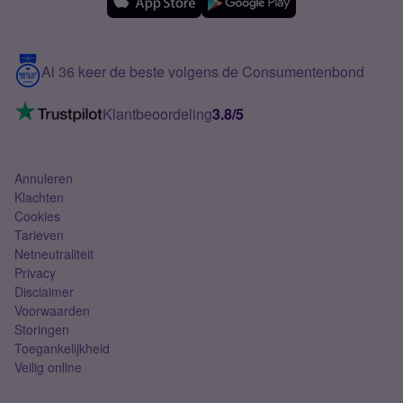
Samsung
Meerdere nummers
Samsung S25 FE
Blog
5G internet
Contact
Al 36 keer de beste volgens de Consumentenbond
Mobiel internet
VoLTE 4G bellen
Klantbeoordeling
3.8/5
Mobiel abonnement
Simkaart
Annuleren
Klachten
Cookies
Tarieven
Netneutraliteit
Privacy
Disclaimer
Voorwaarden
Storingen
Toegankelijkheid
Veilig online