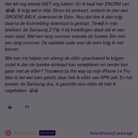
Het wil nog steeds NIET erg lukken. En ik baal hier ENORM van.
😂😂. Ik krijg wel in Mijn Simyo bij simkaart, onderin te zien een
GROENE BALK: download de Esim. Nou dat doe ik dan krijg
daarna de foutmelding download is gestopt. Terwijl in mijn
telefoon; de Samsung Z Flip 4 bij Instellingen staat dat er een
esim staat. Met een lang nummer evenals de fysieke Sim met
een lang nummer. De validatie code voor de esim krijg ik niet
binnen.
Wie kan mij helpen om alsnog de eSim geactiveerd te krijgen
zodat ik dan de fysieke simkaart kan verwijderen en verder kan
gaan met de eSim? Trouwens by the way op mijn iPhone 14 Pro
Max is het wel toen gelukt; daar heb ik eSim van KPN zelf. En het
toestel; de Samsung dus, is geschikt voor eSim dit heb ik
nagekeken. 😀😀
Arnout_232
Forum|Forum|3 years ago
AUTEUR
A